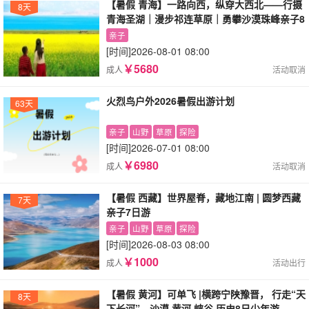
【暑假 青海】一路向西，纵穿大西北——行摄
8天
青海圣湖｜漫步祁连草原｜勇攀沙漠珠峰亲子8
日游
亲子
[时间]
2026-08-01 08:00
￥5680
成人
活动取消
火烈鸟户外2026暑假出游计划
63天
亲子
山野
草原
探险
[时间]
2026-07-01 08:00
￥6980
成人
活动取消
【暑假 西藏】世界屋脊，藏地江南 | 圆梦西藏
7天
亲子7日游
亲子
山野
草原
探险
[时间]
2026-08-03 08:00
￥1000
成人
活动出行
【暑假 黄河】可单飞 |横跨宁陕豫晋， 行走“天
8天
下长河”，沙漠·黄河·峡谷·历史8日少年游