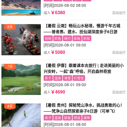
[时间]
2026-08-02 08:00
￥6380
成人
活动出行
【暑假 云南】畅玩山水秘境，慢游千年古城
8天
——普者黑、建水、抚仙湖深度亲子8日游
划船
抓鱼
骑行
桨板
帆船
[时间]
2026-08-01 09:00
￥5080
成人
活动出行
【暑假 伊春】跟着课本去旅行 | 走进美丽的小
7天
兴安岭，一起“森”呼吸，开启森林奇旅
亲子
温泉
滑雪
打雪仗
[时间]
2026-08-01 09:00
￥4690
成人
活动出行
【暑假 贵州】探秘梵山净水，挑战勇敢的心！
8天
——梵净山自然探索亲子8日游（可单飞）
亲子
温泉
桨板
溯溪
瀑降
[时间]
2026-08-01 08:00