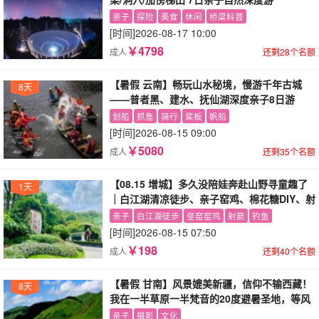
亲子
探险
美食
休闲
桥梁科普
[时间]
2026-08-17 10:00
￥4798
成人
还剩28个名额
【暑假 云南】畅玩山水秘境，慢游千年古城
8天
——普者黑、建水、抚仙湖深度亲子8日游
划船
抓鱼
骑行
桨板
帆船
[时间]
2026-08-15 09:00
￥5080
成人
还剩35个名额
【08.15 增城】多久没陪娃奔赴山野寻童趣了
1天
｜白江湖清凉徒步、亲子窑鸡、棉花糖DIY、射
箭亲子活动一日游
亲子
白江湖徒步
垒窑窑鸡
射箭
钓鱼
[时间]
2026-08-15 07:50
￥198
成人
还剩40个名额
【暑假 甘南】风景媲美新疆，信仰不输西藏！
8天
我在一半草原一半梵音的20度避暑圣地，等风
也等你！
亲子
摄影
文化