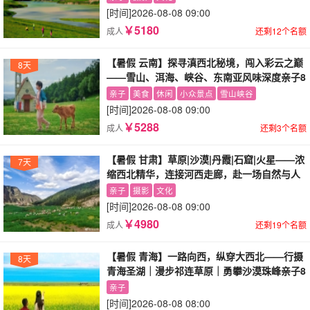
[时间]
2026-08-08 09:00
￥5180
成人
还剩12个名额
【暑假 云南】探寻滇西北秘境，闯入彩云之巅
8天
——雪山、洱海、峡谷、东南亚风味深度亲子8
日游
亲子
美食
休闲
小众景点
雪山峡谷
[时间]
2026-08-08 09:00
￥5288
成人
还剩3个名额
【暑假 甘肃】草原|沙漠|丹霞|石窟|火星——浓
7天
缩西北精华，连接河西走廊，赴一场自然与人
文的极致之约
亲子
摄影
文化
[时间]
2026-08-08 09:00
￥4980
成人
还剩19个名额
【暑假 青海】一路向西，纵穿大西北——行摄
8天
青海圣湖｜漫步祁连草原｜勇攀沙漠珠峰亲子8
日游
亲子
[时间]
2026-08-08 08:00