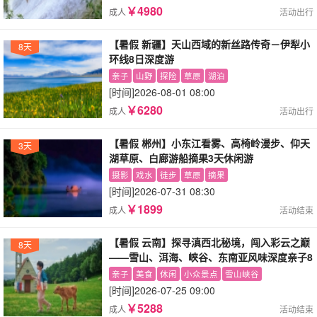
￥4980
成人
活动出行
【暑假 新疆】天山西域的新丝路传奇－伊犁小
8天
环线8日深度游
亲子
山野
探险
草原
湖泊
[时间]
2026-08-01 08:00
￥6280
成人
活动出行
【暑假 郴州】小东江看雾、高椅岭漫步、仰天
3天
湖草原、白廊游船摘果3天休闲游
摄影
戏水
徒步
草原
摘果
[时间]
2026-07-31 08:30
￥1899
成人
活动结束
【暑假 云南】探寻滇西北秘境，闯入彩云之巅
8天
——雪山、洱海、峡谷、东南亚风味深度亲子8
日游
亲子
美食
休闲
小众景点
雪山峡谷
[时间]
2026-07-25 09:00
￥5288
成人
活动结束