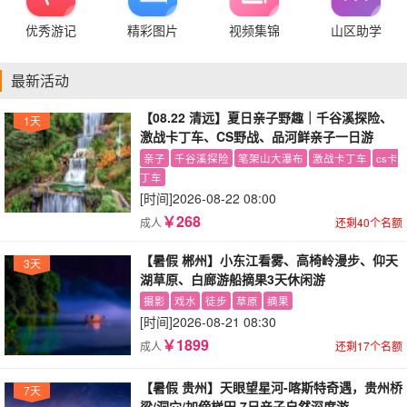
优秀游记
精彩图片
视频集锦
山区助学
最新活动
【08.22 清远】夏日亲子野趣｜千谷溪探险、
1天
激战卡丁车、CS野战、品河鲜亲子一日游
亲子
千谷溪探险
笔架山大瀑布
激战卡丁车
cs卡
丁车
[时间]
2026-08-22 08:00
￥268
成人
还剩40个名额
【暑假 郴州】小东江看雾、高椅岭漫步、仰天
3天
湖草原、白廊游船摘果3天休闲游
摄影
戏水
徒步
草原
摘果
[时间]
2026-08-21 08:30
￥1899
成人
还剩17个名额
【暑假 贵州】天眼望星河-喀斯特奇遇，贵州桥
7天
梁/洞穴/加傍梯田 7日亲子自然深度游