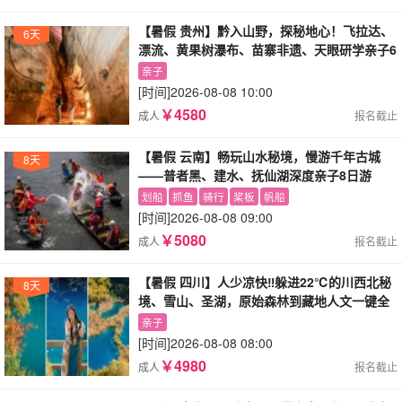
【暑假 贵州】黔入山野，探秘地心！飞拉达、
6天
漂流、黄果树瀑布、苗寨非遗、天眼研学亲子6
日游
亲子
[时间]
2026-08-08 10:00
￥4580
成人
报名截止
【暑假 云南】畅玩山水秘境，慢游千年古城
8天
——普者黑、建水、抚仙湖深度亲子8日游
划船
抓鱼
骑行
桨板
帆船
[时间]
2026-08-08 09:00
￥5080
成人
报名截止
【暑假 四川】人少凉快‼️躲进22℃的川西北秘
8天
境、雪山、圣湖，原始森林到藏地人文一键全
含——亲子8日游
亲子
[时间]
2026-08-08 08:00
￥4980
成人
报名截止