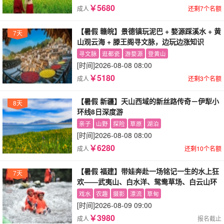
￥5680
成人
还剩7个名额
【暑假 赣皖】景德镇玩泥巴 + 婺源踩溪水 + 黄
7天
山观云海 + 滕王阁寻文脉，边玩边涨知识
寻文脉
逛都瓷
游婺源
登黄山
[时间]
2026-08-08 08:00
￥5180
成人
还剩3个名额
【暑假 新疆】天山西域的新丝路传奇－伊犁小
8天
环线8日深度游
亲子
山野
探险
草原
湖泊
[时间]
2026-08-08 08:00
￥6280
成人
还剩10个名额
【暑假 福建】带娃奔赴一场铭记一生的水上狂
7天
欢——武夷山、白水洋、鸳鸯草场、白云山环
线7日游
戏水
农趣
摄影
漂流
草甸
[时间]
2026-08-09 09:00
￥3980
成人
报名截止