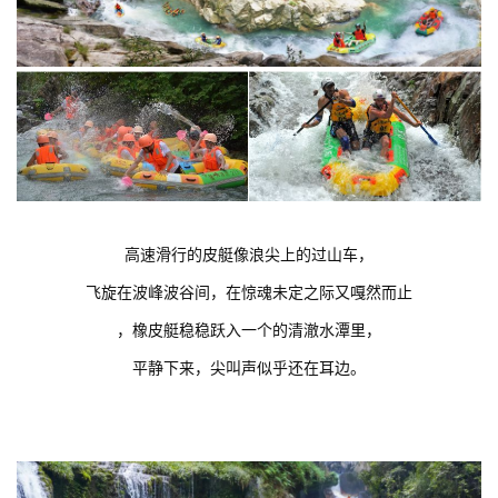
高速滑行的皮艇像浪尖上的过山车，
飞旋在波峰波谷间，在惊魂未定之际又嘎然而止
，橡皮艇稳稳跃入一个的清澈水潭里，
平静下来，尖叫声似乎还在耳边。