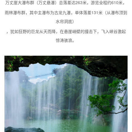
万丈崖大瀑布群（万丈悬瀑）总落差达263米，游览全程约610米，
雨林瀑布群，其中主瀑布为古龙九瀑，单体落差131米（从瀑布顶到
水帘洞底）
，犹如狂野的巨龙从天而降，在悬崖峭壁的撞击下，飞入峡谷激起
惊涛骇浪。