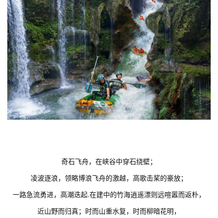
奇石飞舟，在峡谷中穿石绕壁；
凌波逐浪，领略博浪飞舟的激越，高歌击桨的豪放；
一路急流勇进，高潮迭起.在建中的竹海逍遥漂则远喧嚣而返朴，
近山野而归真；时而山重水复，时而柳暗花明，