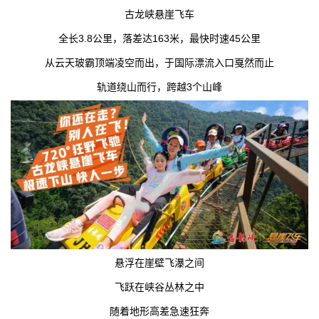
古龙峡悬崖飞车
全长3.8公里，落差达163米，
最快时速45公里
从云天玻霸顶端凌空而出，
于国际漂流入口戛然而止
轨道绕山而行，跨越3个山峰
悬浮在崖壁飞瀑之间
飞跃在峡谷丛林之中
随着地形高差急速狂奔