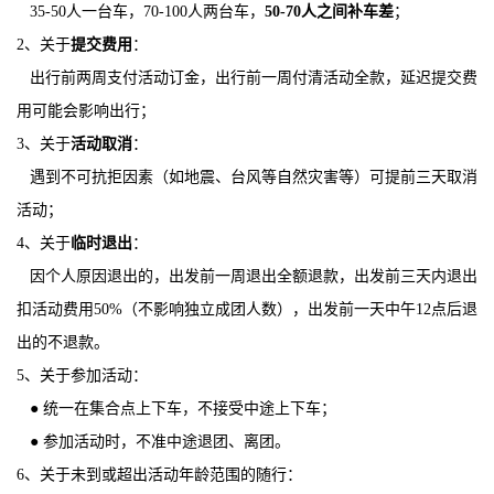
35-50人一台车，70-100人两台车，
50-70人之间补车差
；
2、关于
提交费用
：
出行前两周支付活动订金，出行前一周付清活动全款，延迟提交费
用可能会影响出行；
3、关于
活动取消
：
遇到不可抗拒因素（如地震、台风等自然灾害等）可提前三天取消
活动；
4、关于
临时退出
：
因个人原因退出的，出发前一周退出全额退款，出发前三天内退出
扣活动费用50%（不影响独立成团人数），出发前一天中午12点后退
出的不退款。
5、关于参加活动：
● 统一在集合点上下车，不接受中途上下车；
● 参加活动时，不准中途退团、离团。
6、关于未到或超出活动年龄范围的随行：