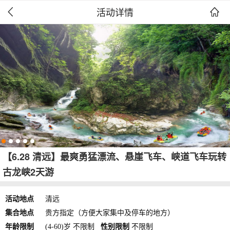
活动详情


【6.28 清远】最爽勇猛漂流、悬崖飞车、峡道飞车玩转
古龙峡2天游
活动地点
清远
集合地点
贵方指定（方便大家集中及停车的地方）
年龄限制
(4-60)岁 不限制
性别限制
不限制