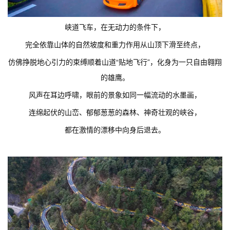
峡道飞车，在无动力的条件下，
完全依靠山体的自然坡度和重力作用从山顶下滑至终点，
仿佛挣脱地心引力的束缚顺着山道“贴地飞行”，化身为一只自由翱翔
的雄鹰。
风声在耳边呼啸，眼前的景象如同一幅流动的水墨画，
连绵起伏的山峦、郁郁葱葱的森林、神奇壮观的峡谷，
都在激情的漂移中向身后退去。