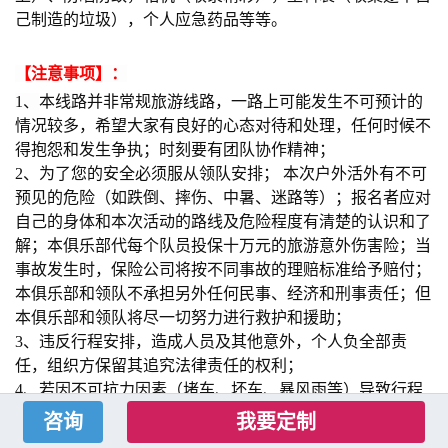
己制造的垃圾），个人应急药品等等。
【注意事项】：
1、
本线路并非常规旅游线路，一路上可能发生不可预计的
情况较多，希望大家有良好的心态对待和处理，任何时候不
得抱怨和发生争执；时刻要有团队协作精神；
2、为了您的安全必须服从领队安排； 本次户外活外有不可
预见的危险（如跌倒、摔伤、中暑、迷路等）；报名者应对
自己的身体和本次活动的路线及危险程度有清楚的认识和了
解；本俱乐部代每个队员投保十万元的旅游意外伤害险；当
事故发生时，保险公司将按不同事故的理赔标准给予赔付；
本俱乐部和领队不承担另外任何民事、经济和刑事责任；但
本俱乐部和领队将尽一切努力进行救护和援助；
3、违反行程安排，造成人员及其他意外，个人负全部责
任，组织方保留其追究法律责任的权利；
4、若因不可抗力因素（堵车、坏车、暴风雨等）导致行程
阻断，俱乐部有权另做其它相应行程安排；
我要定制
5、火烈鸟户外拥有活动中拍摄的照片和影像资料的使用