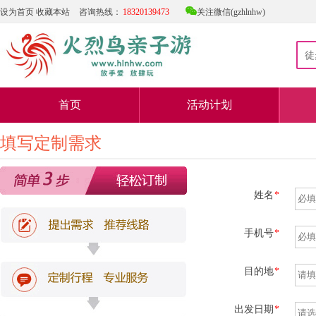

设为首页
收藏本站
咨询热线：
18320139473
关注微信(gzhlnhw)
首页
活动计划
填写定制需求
姓名
*
手机号
*
目的地
*
出发日期
*