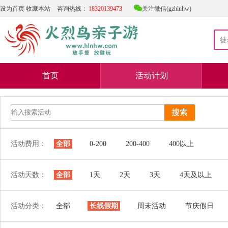

设为首页
收藏本站
咨询热线：
18320139473
关注微信(gzhlnhw)
首页
活动计划
活动费用：
全部
0-200
200-400
400以上
活动天数：
全部
1天
2天
3天
4天及以上
活动分类：
全部
长线假期
周未活动
节庆假日