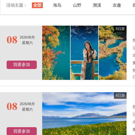
活动主题：
全部
海岛
山野
溯溪
农趣
8日游
08
2026/08月
报
星期六
我要参加
8日游
08
2026/08月
报
星期六
我要参加