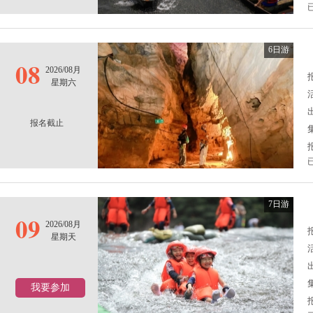
6日游
08
2026/08月
报
星期六
报名截止
7日游
09
2026/08月
报
星期天
我要参加