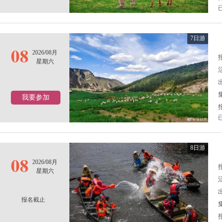
7日游
08
2026/08月
报
星期六
我要参加
8日游
08
2026/08月
报
星期六
报名截止