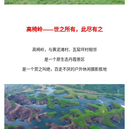
高椅岭——世之所有，此尽有之
高椅岭，与黄泥滩村、瓦窑坪村相邻
是一个原生态丹霞景区
是一个赏之叫绝，
百走不厌的户外休闲摄影胜地