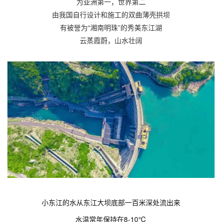
为亚洲第一，世界第二
由我国自行设计和施工的双曲薄壳拱坝
有被誉为“湘南明珠”的秀美东江湖
云蒸霞蔚，山水壮阔
小东江的水从东江大坝底部一百米深处流出来
水温常年保持在8-10℃