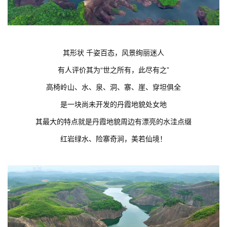
其形状 千姿百态，风景绚丽迷人
有人评价其为“世之所有，此尽有之”
高椅岭山、水、泉、洞、寨、崖、穿坦俱全
是一块尚未开发的丹霞地貌处女地
其最大的特点就是丹霞地貌周边有漂亮的水洼点缀
红岩绿水、险寨奇涧，美若仙境！