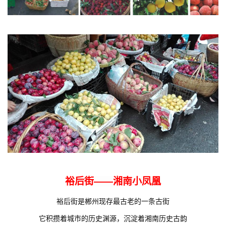
裕后街——湘南小凤凰
裕后街是郴州现存最古老的一条古街
它积攒着城市的历史渊源，沉淀着湘南历史古韵