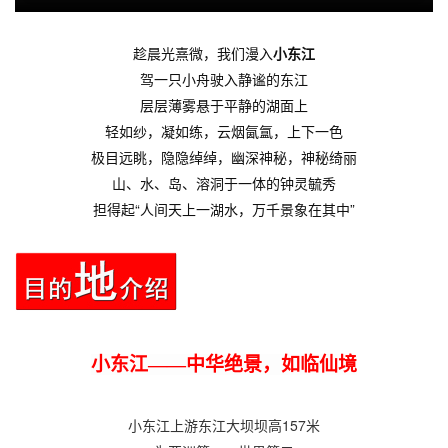
趁晨光熹微，我们漫入
小东江
驾一只小舟驶入静谧的东江
层层薄雾悬于平静的湖面上
轻如纱，凝如练，云烟氤氲，上下一色
极目远眺，隐隐绰绰，幽深神秘，神秘绮丽
山、水、岛、溶洞于一体的钟灵毓秀
担得起“人间天上一湖水，万千景象在其中”
小东江——中华绝景，如临仙境
小东江上游东江大坝坝高157米