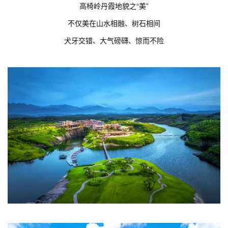
高椅岭丹霞地貌之“美”
不仅美在山水相融、树石相间
犬牙交错、大气磅礴、惊而不险