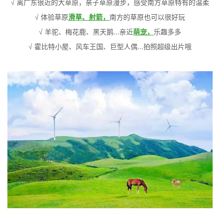
√ 离广东很近的大草原，亲子草原漫步，感受南方草原特有的温柔
√ 体验草原
滑草、射箭，
南方的草原也可以很好玩
√ 羊驼、梅花鹿、黑天鹅...亲近
萌宠，
乐趣多多
√ 霍比特小屋、风车王国、巨型人偶...拍照超级出片哦