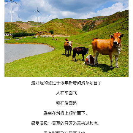
最好玩的莫过于今年新增的滑草项目了
人在前面飞
魂在后面追
乘坐在滑板上顺势而下，
感受清风与青草的芬芳恣意拂过脸庞，
看身影翻飞在绿野丛中，