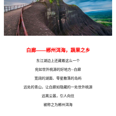
白廊——郴州洱海，蔬果之乡
东江湖边上还藏着这么一个
宛如世外桃源的好地方--白廊
宽阔的湖面、零星散落的岛屿
远处的青山，让白廊如隐藏的一处世外桃源
远离尘嚣，引人向往
被称之为郴州洱海