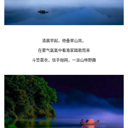
清晨早起，倚叠翠山岚，
在雾气氤氲中看渔家踏歌而来
斗笠蓑衣，信手抛网，一派山林野趣