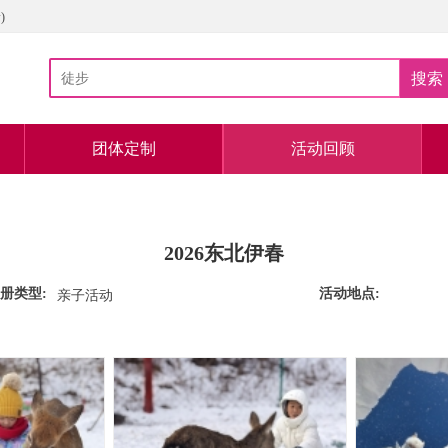
)
搜索
团体定制
活动回顾
2026东北伊春
册类型:
活动地点:
亲子活动