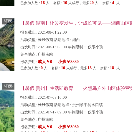
16
10
20
4
已参加人数 :
人
名额 :
人成行，最多
人
余额 :
人
6日游
【暑假 湖南】让改变发生，让成长可见——湘西山区
报名截止: 2021-08-01 22:00
活动类型:
长线假期
活动地点 : 湘西
出发时间: 2021-08-15 08:00 年龄限制： 仅限小孩
集合地点: 广州南站
报名费用:
成人￥0 小孩￥3880
0
10
18
18
已参加人数 :
人
名额 :
人成行，最多
人
余额 :
人
6日游
【暑假 贵州】生活即教育——火烈鸟户外山区体验营
报名截止: 2021-07-08 16:00
活动类型:
长线假期
活动地点 : 贵州黎平县水口镇
出发时间: 2021-07-17 09:00 年龄限制： 仅限小孩
集合地点: 广州南站
报名费用:
成人￥0 小孩￥3980