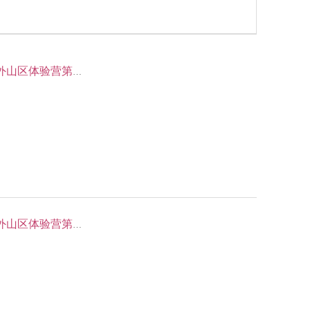
【暑假 贵州】生活即教育，乡村变形计——火烈鸟户外山区体验营第十二季（共二期）
【暑假 贵州】生活即教育，乡村变形计——火烈鸟户外山区体验营第十二季（共二期）