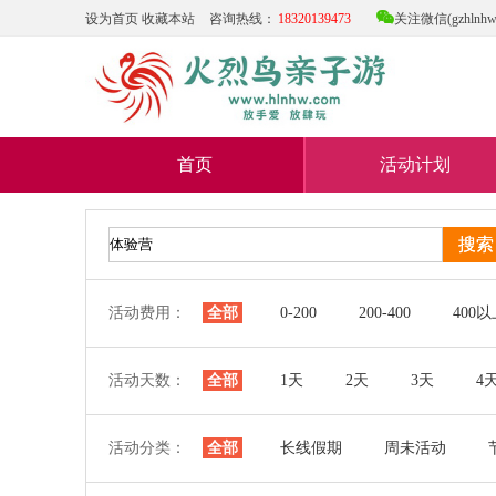

设为首页
收藏本站
咨询热线：
18320139473
关注微信(gzhlnhw
首页
活动计划
活动费用：
全部
0-200
200-400
400
活动天数：
全部
1天
2天
3天
4
活动分类：
全部
长线假期
周未活动