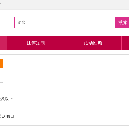
)
搜索
团体定制
活动回顾
以上
天及以上
节庆假日