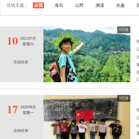
活动主题：
全部
海岛
山野
溯溪
农趣
6日游
10
2021/07月
报
星期六
活动结束
6日游
17
2020/08月
报
星期一
活动结束