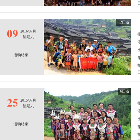
12日游
09
2016/07月
报
星期六
活动结束
6日游
25
2015/07月
报
星期六
活动结束