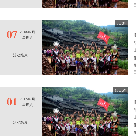
6日游
07
2018/07月
报
星期六
活动结束
13日游
01
2017/07月
报
星期六
活动结束