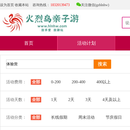

设为首页
收藏本站
咨询热线：
18320139473
关注微信(gzhlnhw)
首页
活动计划
活动费用：
全部
0-200
200-400
400以上
活动天数：
全部
1天
2天
3天
4天及以上
活动分类：
全部
长线假期
周未活动
节庆假日