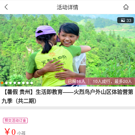
活动详情


33
已报16人
10人成行，最多20人
【暑假 贵州】生活即教育——火烈鸟户外山区体验营第
九季（共二期）
预交活动订金
￥0
小孩