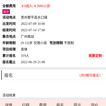
全额费用
￥0
成人
/￥3980
小孩
助学
活动地点
贵州黎平县水口镇
出发时间
2022-07-09 10:00
结束时间
2022-07-14 17:00
集合地点
广州南站
年龄限制
(9-12)岁 仅限小孩
性别限制
不限制
项目经理
青锋
累计报名
319人
我要定制>
报名截止
2022-06-29 21:00
报名
(共0期可报名）
活动结束
详情
行程
费用
报名
提示
评价