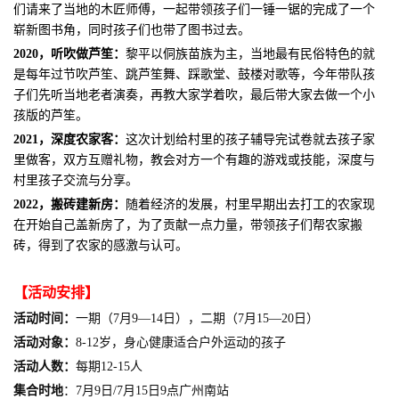
们请来了当地的木匠师傅，一起带领孩子们一锤一锯的完成了一个
崭新图书角，同时孩子们也带了图书过去。
2020，听吹做芦笙：
黎平以侗族苗族为主，当地最有民俗特色的就
是每年过节
吹芦笙、跳芦笙舞、踩歌堂、鼓楼对歌等，今年带队孩
子们先听当地老者演奏，再教大家学着吹，最后带大家去做一个小
孩版的芦笙。
2021，深度农家客：
这次计划给村里的孩子辅导完试卷就去孩子家
里做客，双方互赠礼物，教会对方一个有趣的游戏或技能，深度与
村里孩子交流与分享
。
2022，搬砖建新房：
随着经济的发展，村里早期出去打工的农家现
在开始自己盖新房了，为了贡献一点力量，带领孩子们帮农家搬
砖，得到了农家的感激与认可
。
【活动安排】
活动时间：
一期
（7月9—14日）
，
二期（7月15—20日）
活动对象：
8-12岁，身心健康适合户外运动的孩子
活动人数：
每期12-15人
集合时地
：7月9日/7月15日9点广州南站