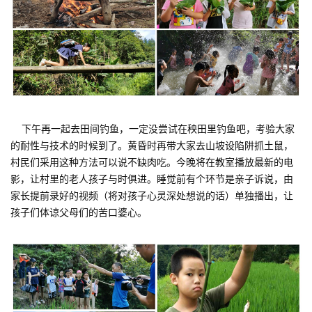
下午再一起去田间钓鱼，一定没尝试在秧田里钓鱼吧，考验大家
的耐性与技术的时候到了。黄昏时再带大家去山坡设陷阱抓土鼠，
村民们采用这种方法可以说不缺肉吃。今晚将在教室播放最新的电
影，让村里的老人孩子与时俱进。睡觉前有个环节是亲子诉说，由
家长提前录好的视频（将对孩子心灵深处想说的话）单独播出，让
孩子们体谅父母们的苦口婆心。