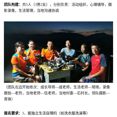
团队构建：
共5人（3男2女），分别负责：活动组织，心理辅导，摄
影录像，生活管理，当地沟通协调
（团队左边开始依次：成长导师—成老师
，生活老师—琦琦
，录像
跟拍—老符，当地老师—伍老师，当地村委—石村长，领队摄影—
青锋）
报名要求：
1、能独立生活自理的（如洗衣服洗澡等）