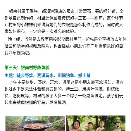
银南村属于瑶族，都知道瑶族的服饰非常漂亮，买的吗？错，全
部是自己制作的，村里还保留着传统的手工艺——织布，这个环节
让村里的小妹妹们来讲解她们的衣服是怎么制作而成的，同时教大
家如何织布，一定会是一次难忘的体验。
晚上呢，当然是去教室用投影仪跟村民们一起先是分享播放去年体
验营和助学的视频及照片，也会播放小朋友们在广州提前录好的自
我介绍视频哦。
第三天：银南村野趣体验
主题：徒步野炊、溯溪玩水、田间钓鱼、抓土鼠
上午主要徒步、野炊、玩水，通常这是小朋友最喜欢活动，没有
到过乡下是无法体验和感受到的，烤土豆、用树叶做碗、树枝做
筷、吃树皮等，村里的孩子大多一个粽子一条咸鱼搞定。孩子们玩
起水来就像脱缰的野马，尽情挥洒。