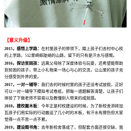
【意义升级】
2015，
感悟上学路：
在村里孩子的带领下，踏上孩子们去村中心校
的上学路，5公里崎岖陡峭的山路，留下的只有是汗水与感慨。
2016，探访贫困孩
：
远离父母除了深度体验与玩耍，还希望能帮助
到贫困的孩子，带上小礼物来一场心与心的交流，让山里的孩子充
分感受到外界的爱。
2017，
一对一辅导：
我们去的时候村里的孩子还没考试放假，正好
可以一对一辅导下模拟考试卷纸，把每一道题解答清楚，让孩子们
体验了下做老师不容易以及教懂别人带来的成就感。
2018，
建校搬木板
：今年正是村校建设的时候，为了新校舍添砖加
瓦孩子们用实际的行动搬运了几小时的木板，有汗水有擦伤但大家
觉得一点不苦一点不累。
2019，建设图书角：
去年新校舍落成了，但配套方面还很空缺，我