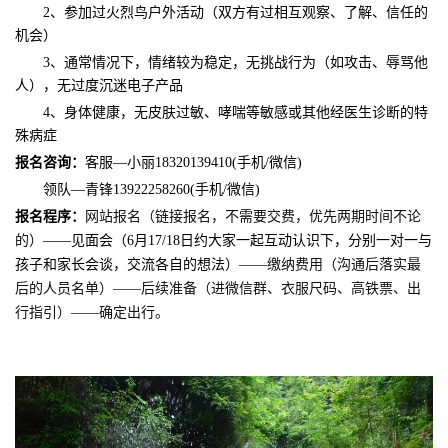
2、参加过火烈鸟户外活动（双方有过相互观察、了解、信任的
机会）
3、通常情况下，情绪较为稳定，无挑战行为（如攻击、辱骂他
人），无过度沉迷电子产品
4、身体健康，无皮肤过敏、哮喘等敏感或其他经医生诊断的特
殊病症
报名咨询：
客服—小丽18320139410(手机/微信)
领队—青锋13922258260(手机/微信)
报名程序：
网站报名（链接报名，不需要交费，优先两期时间不论
的）
——
见面会（6月17/18日约大家一起互动认识下，分别一对一与
孩子和家长会谈，交流各自的想法）
——缴纳费用（沟通后落实最
后的人员名单）——后续准备（进微信群、衣服尺码、高铁票、出
行指引）——确定出行。