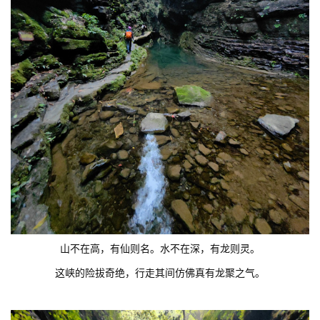
山不在高，有仙则名。水不在深，有龙则灵。
这峡的险拔奇绝，行走其间仿佛真有龙聚之气。