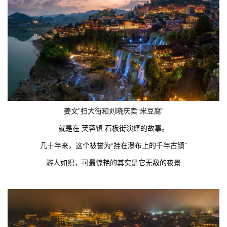
姜文”扫大街和刘晓庆卖“米豆腐”
就是在 芙蓉镇 石板街演绎的故事。
几十年来，这个被誉为“挂在瀑布上的千年古镇”
游人如织，可最惊艳的其实是它无敌的夜景