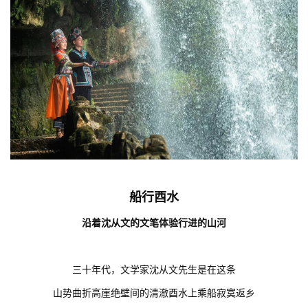
船行酉水
沿着
沈从文的文笔体验行进的山河
三十年代，文学家沈从文先生是在这条
山势曲折高崖绝壁间的清澈酉水上乘船寂寞返乡