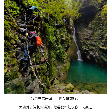
我们贴着岩壁，手抓铁链前行，
旁边就是湍急的溪流，峡谷狭窄处仅容一人通过