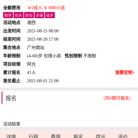
全额费用
￥0
成人
/￥3880
小孩
助学
玩水
民俗
古镇
徒步
活动地点
湘西
出发时间
2021-08-15 08:00
结束时间
2021-08-20 17:00
集合地点
广州南站
年龄限制
(4-60)岁 仅限小孩
性别限制
不限制
项目经理
阿光
累计报名
41人
我要定制>
报名截止
2021-08-01 22:00
报名
(共0期可报名）
活动结束
详情
行程
费用
报名
提示
评价