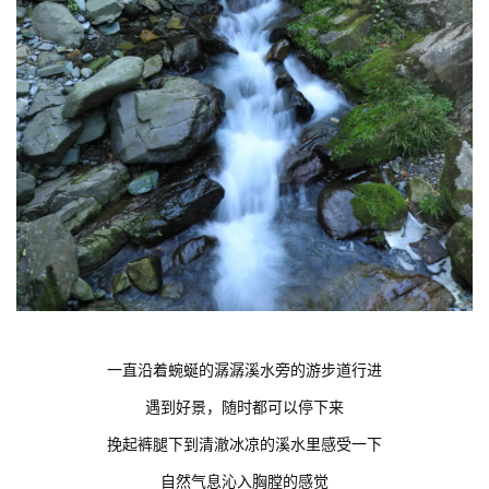
一直沿着蜿蜒的潺潺溪水旁的游步道行进
遇到好景，随时都可以停下来
挽起裤腿下到清澈冰凉的溪水里感受一下
自然气息沁入胸膛的感觉