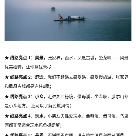
★ 线路亮点 1：美景
，张家界，酉水，凤凰古城，坐龙峡……风景
优美独特，让你意犹未尽
★ 线路亮点 2：舒适
，我们不赶路去感受路，感受慢旅游，张家界
和凤凰古城都是连住2晚；
★ 线路亮点 3：小众
，走进湘西秘境，借母溪，坐龙峡，腊尔山都
是小众地方， 还可以了
解民族风情；
★ 线路亮点 4：玩水
，小朋友天性爱玩水，金鞭溪、借母溪，乌巢
河都非常适合玩水抓鱼抓螃蟹；
★ 线路亮点 5：品质
，不拼团不卖团，没有隐性消费和强制消费，