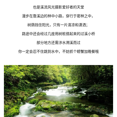
也是溪流风光摄影爱好者的天堂
漫步在靠溪边的林中小路，穿行于密林之中，
树荫挡住阳光，只有一片清凉和潇洒；
路途中还会经过几座用树桩搭起来的过溪小桥
部分地方还需涉水溯溪而过
你一定会忍不住跳到水中，不妨抓个螃蟹加晚餐哦