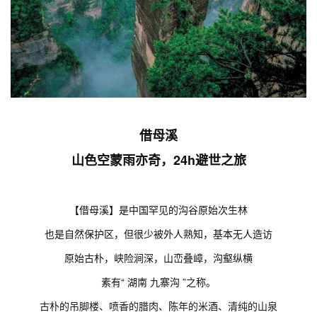
借母溪
山色空蒙雨亦奇，24h避世之旅
【借母溪】是中国罕见的沟谷原始次生林
也是自然保护区，但很少被外人熟知，基本无人造访
原始古朴，峡险涧深，山峦叠嶂，沟壑纵横
素有“ 湖南 九寨沟 ”之称。
古朴的吊脚楼、喷香的腊肉、陈年的米酒、清纯的山泉