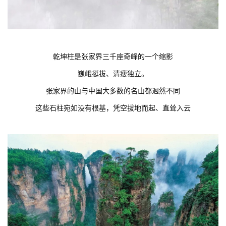
乾坤柱是张家界三千座奇峰的一个缩影
巍峨挺拔、清瘦独立。
张家界的山与中国大多数的名山都迥然不同
这些石柱宛如没有根基，凭空拔地而起、直耸入云