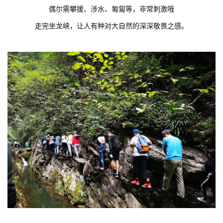
偶尔需攀援、涉水、匍匐等，非常刺激哦
走完坐龙峡，让人有种对大自然的深深敬畏之感。