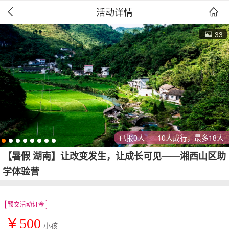
活动详情


33
已报0人
10人成行，最多18人
【暑假 湖南】让改变发生，让成长可见——湘西山区助
学体验营
预交活动订金
￥500
小孩