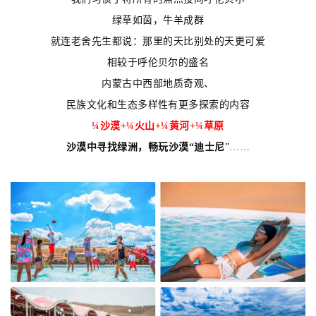
绿草如茵，牛羊成群
就连老舍先生都说：那里的天比别处的天更可爱
相较于呼伦贝尔的盛名
内蒙古中西部地质奇观、
民族文化和生态多样性有更多探索的内容
¼沙漠+¼火山+¼黄河+¼草原
沙漠中寻找绿洲，畅玩沙漠“迪士尼
”……