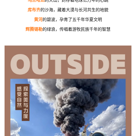
乌兰哈达
的火山，封存着地球亿万年的心跳
库布齐
的沙海，藏着大漠与长河共生的地貌
黄河
的碧波，孕育了五千年华夏文明
辉腾锡勒
的绿浪，传唱着游牧民族千年的智慧