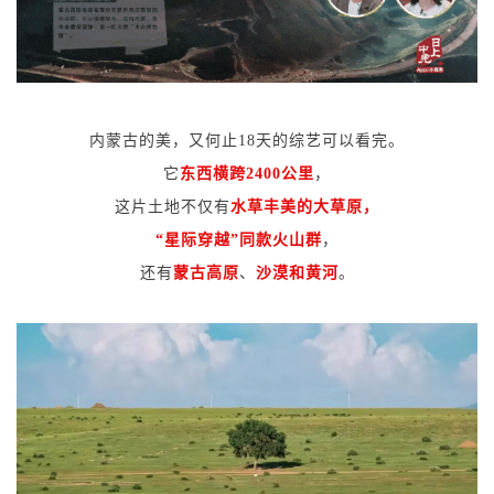
内蒙古的美，又何止18天的综艺可以看完。
它
东西横跨2400公里
，
这片土地不仅有
水草丰美的大草原，
“星际穿越”同款火山群
，
还有
蒙古高原
、
沙漠
和
黄河
。