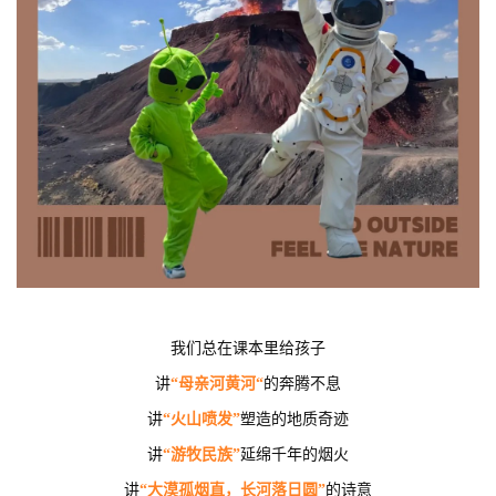
我们总在课本里给孩子
讲
“母亲河黄河“
的奔腾不息
讲
“火山喷发”
塑造的地质奇迹
讲
“
游牧民族”
延绵千年的烟火
讲
“大漠孤烟直，长河落日圆”
的诗意