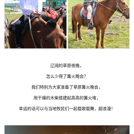
辽阔的草原夜晚，
怎么少得了篝火晚会？
我们特别为大家准备了草原篝火晚会，
用干燥的木柴搭建起高高的篝火堆，
幸运的话可以与当地牧民们一起载歌载舞，超浪漫！