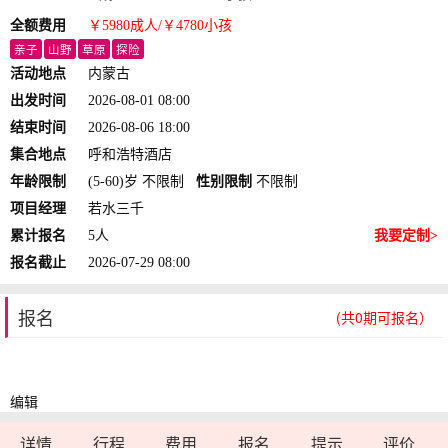
全额费用
￥5980
成人
/￥4780
小孩
亲子
山野
草原
探险
活动地点
内蒙古
出发时间
2026-08-01 08:00
结束时间
2026-08-06 18:00
集合地点
呼和浩特酒店
年龄限制
(5-60)岁 不限制
性别限制
不限制
项目经理
若水三千
累计报名
5人
我要定制>
报名截止
2026-07-29 08:00
报名
(共0期可报名）
编辑
详情
行程
费用
报名
提示
评价