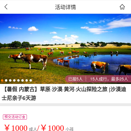
活动详情


已报5人
15人成行，最多25人
【暑假 内蒙古】草原·沙漠·黄河·火山探险之旅 |沙漠迪
士尼亲子6天游
预交活动订金
￥1000
/￥1000
成人
小孩