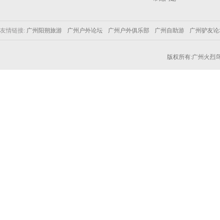
友情链接:
广州阳朔旅游
广州户外论坛
广州户外俱乐部
广州自助游
广州驴友
版权所有:广州火烈鸟户外