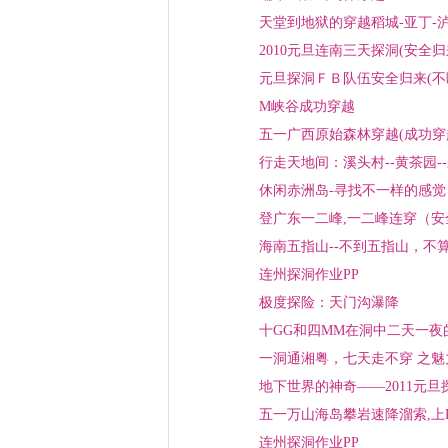
天堂到地狱的穿越稻城-亚丁-泸
2010元旦连南三天探洞(安全归
元旦探洞ＦＢ队伍安全归来(不
M峡谷成功穿越
五一广西原始森林穿越(成功穿越
行走天地间：溪头村--黄茶园-
休闲赤洲岛-寻找不一样的感觉
登广东一二峰,一二峰连穿（
海南五指山--不到五指山，不
连州探洞作业PP
极度探险：天门沟瀑降
十GG和四MM在洞中二天一
一洞通湘粤，七天走不穿 之魅
地下世界的神奇——2011元旦
五一万山海岛攀岩速降溜索,上P
连州探洞作业PP