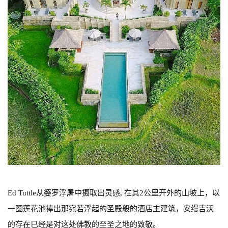
Ed Tuttle从婆罗浮屠中摄取出灵感, 在其2公里开外的山坡上，以
一圈莲花池捧出那宛若浮起的圣殿般的酒店主建筑，安缦吉沃
的存在已经是对这处佛教的至圣之地的致敬。