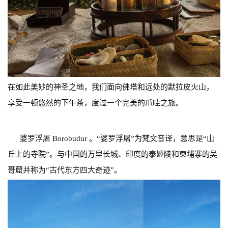
在如此美妙的神圣之地，我们面向佛塔和远处的默拉皮火山，
享受一顿悠然的下午茶，度过一个完美的爪哇之旅。
婆罗浮屠 Borobudur 。“婆罗浮屠”为梵文音译，意思是“山
丘上的寺院”。与中国的万里长城、印度的泰姬陵和柬埔寨的吴
哥窟并称为“古代东方四大奇迹”。