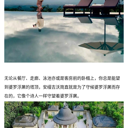
无论从餐厅、走廊、泳池亦或是客房前的卧榻上，你总是能望
到婆罗浮屠的塔顶，安缦吉沃简直就是为了守候婆罗浮屠而存
在的，它像个诗人一样守望着婆罗浮屠。