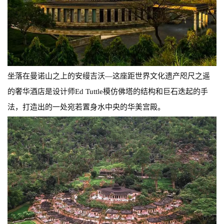
坐落在曼诺山之上的安缦吉沃—这座距世界文化遗产咫尺之遥
的奢华酒店是设计师Ed Tuttle模仿佛塔的结构和巨石迭起的手
法，打造出的一处宛若置身水中央的华美宫殿。