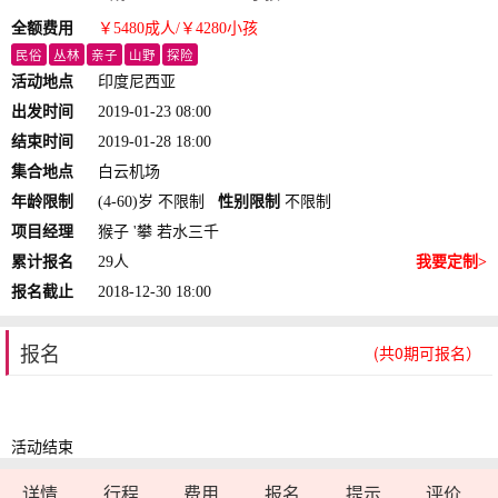
全额费用
￥5480
成人
/￥4280
小孩
民俗
丛林
亲子
山野
探险
活动地点
印度尼西亚
出发时间
2019-01-23 08:00
结束时间
2019-01-28 18:00
集合地点
白云机场
年龄限制
(4-60)岁 不限制
性别限制
不限制
项目经理
猴子 '攀 若水三千
累计报名
29人
我要定制>
报名截止
2018-12-30 18:00
报名
(共0期可报名）
活动结束
详情
行程
费用
报名
提示
评价