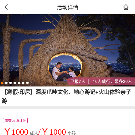
活动详情


已报7人
16人成行，最多20人
【寒假·印尼】深度爪哇文化、地心游记+火山体验亲子
游
预交活动订金
￥1000
/￥1000
成人
小孩