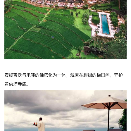
安缦吉沃与爪哇的佛塔化为一体，藏匿在碧绿的梯田间，守护
着佛塔寺庙。