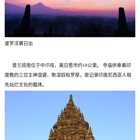
婆罗浮屠日出
普兰班南位于中爪哇，离日惹市约18公里。 寺庙供奉着印
度教的三位主神湿婆、毗湿奴和罗摩，是记录印度尼西亚人祖
先灿烂文化的载体。