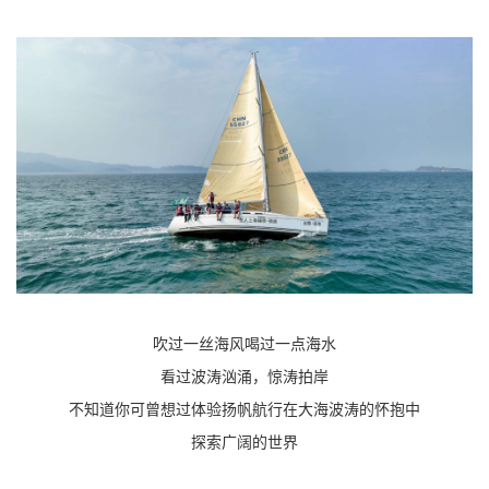
吹过一丝海风喝过一点海水
看过波涛汹涌，惊涛拍岸
不知道你可曾想过体验扬帆航行在大海波涛的怀抱中
探索广阔的世界