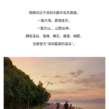
杨梅坑位于深圳大鹏半岛东南端，
一面大海，碧海连天；
一面大山,，山野丛林。
拥有溪谷、海滩、礁石、悬崖、峭壁，
也被誉为“深圳最美的溪谷”。