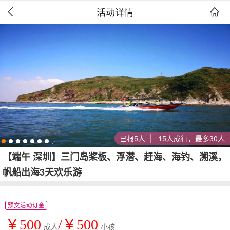
活动详情


已报5人
15人成行，最多30人
【端午 深圳】三门岛桨板、浮潜、赶海、海钓、溯溪，
帆船出海3天欢乐游
预交活动订金
￥500
/￥500
成人
小孩