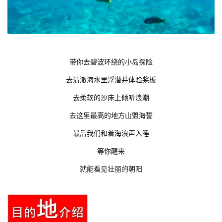
带你去碧波环绕的小岛探险
去清澈海水里浮潜并体验桨板
去柔软的沙床上倾听浪潮
去这里最高的地方山盟海誓
最后我们和着海浪声入睡
等你醒来
就能看见壮丽的朝阳