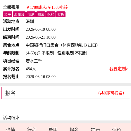
全额费用
￥1780
成人
/￥1380
小孩
亲子
海岸线
海岛
溯溪
帆船
桨板
活动地点
深圳
出发时间
2026-06-19 08:00
结束时间
2026-06-21 18:00
集合地点
中国银行门口集合（体育西地铁 B 出口）
年龄限制
(4-60)岁 不限制
性别限制
不限制
项目经理
若水三千
累计报名
484人
我要定制>
报名截止
2026-06-16 08:00
报名
(共0期可报名）
活动结束
详情
行程
费用
报名
提示
评价