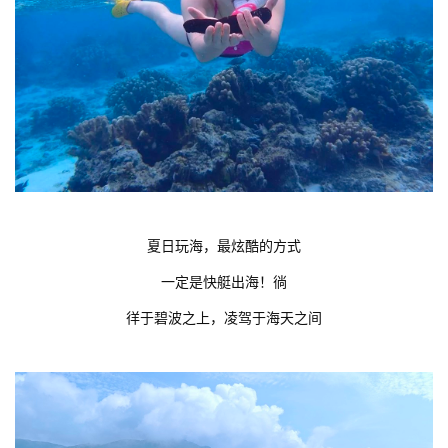
夏日玩海，最炫酷的方式
一定是快艇出海！徜
徉于碧波之上，凌驾于海天之间