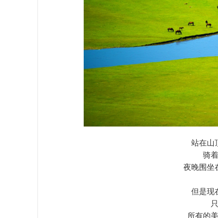
站在山
骑
夜晚围坐
但是现
所有的