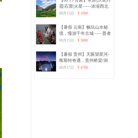
【08.15 甘肃】草原|沙漠|丹
霞|石窟|火星——浓缩西北
精华，连接河西走廊，赴一
08月15日
¥ 1000
场自然与人文的极致之约
【暑假 云南】畅玩山水秘
境，慢游千年古城——普者
黑、建水、抚仙湖深度亲子
08月15日
¥ 5080
8日游
【暑假 贵州】天眼望星河-
喀斯特奇遇，贵州桥梁/洞
穴/加傍梯田 7日亲子自然深
08月17日
¥ 4798
度游