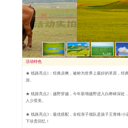
活动特色
★ 线路亮点1：经典凉爽，被称为世界上最好的草原，经
游。
★ 线路亮点2：越野穿越，今年新增越野进入白桦林深处
人少景美。
★ 线路亮点3：最优搭配，全程亲子领队是孩子王青锋/
下珍贵回忆！