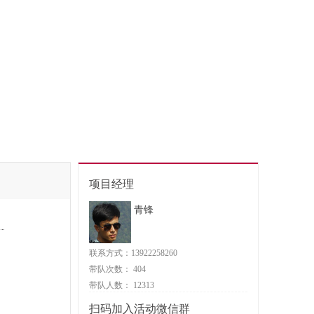
项目经理
青锋
联系方式：13922258260
带队次数：
404
带队人数：
12313
扫码加入活动微信群