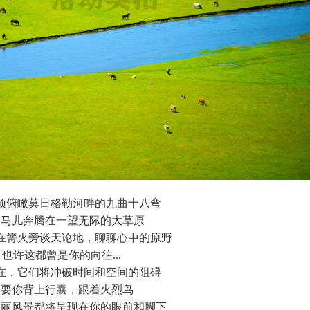
顶俯瞰莫日格勒河畔的九曲十八弯
着马儿奔腾在一望无际的大草原
在篝火旁谈天论地，聊聊心中的原野
也许这都曾是你的向往...
在，它们将冲破时间和空间的阻碍
只要你背上行囊，跟着火烈鸟
美丽风景都将呈现在你的眼前和脚下