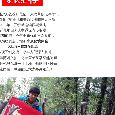
忆“天苍苍野茫茫，风吹草低见牛羊”，
去哪儿拍摄地和电影狼图腾热火不断，
2015年一开线就连续四期爆满，
近几年因为大交通无直飞搁浅，
四期前行
，今年全新优化再次起航，
掉鸡肋的点，增加
小众秘境体验
，
大巴车+越野车组合
方便互动交流，小车方便深入腹地，
师
随团跟拍，
记录亲子互动有趣瞬间；
呼伦贝尔每一寸土地、领略无限风光、
素民俗，希望能让大家终身难忘！