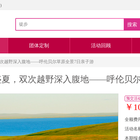
)
搜索
团体定制
活动回顾
，双次越野深入腹地——呼伦贝尔草原全景7日亲子游
原盛夏，双次越野深入腹地——呼伦贝
预交活
￥1
全额费
活动名
本期报