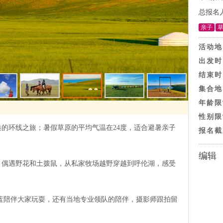
总报名
亲子
活动地
出发时
结束时
集合地
年龄限
性别限
典的环线之旅；暑假草原的平均气温在24度，适合避暑亲子
报名截
编辑
，偶遇野花和土拨鼠，从私家牧场越野穿越到呼伦湖，感受
小蓝陪伴大家玩耍，还有当地专业领队的陪伴，摄影师跟拍留