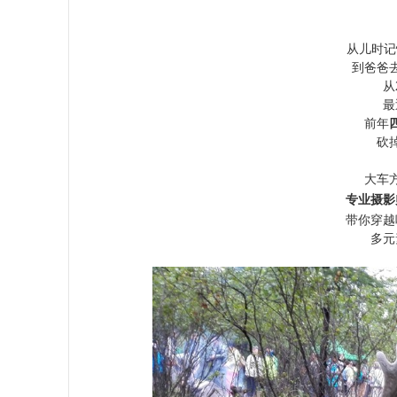
从儿时记
到爸爸
从
最
前年
砍
大车
专业摄影
带你穿越
多元