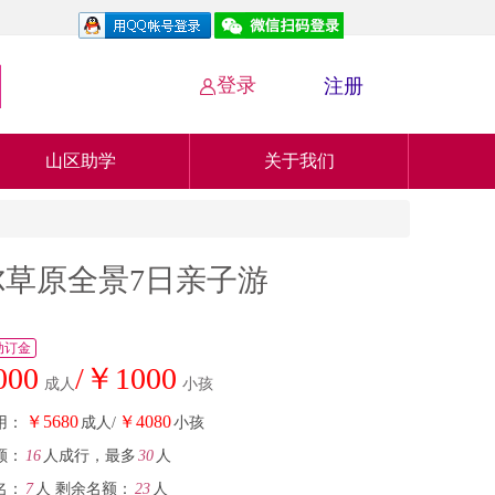
登录
注册

山区助学
关于我们
尔草原全景7日亲子游
动订金
000
/￥1000
成人
小孩
￥5680
￥4080
用：
成人/
小孩
额：
16
人成行，最多
30
人
名：
7
人
剩余名额：
23
人