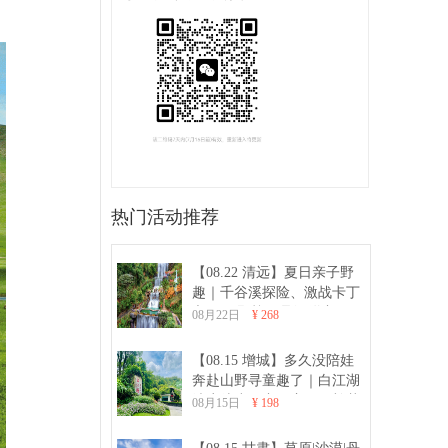
热门活动推荐
【08.22 清远】夏日亲子野
趣｜千谷溪探险、激战卡丁
车、CS野战、品河鲜亲子一
08月22日
¥ 268
日游
【08.15 增城】多久没陪娃
奔赴山野寻童趣了｜白江湖
清凉徒步、亲子窑鸡、棉花
08月15日
¥ 198
糖DIY、射箭亲子活动一日
游