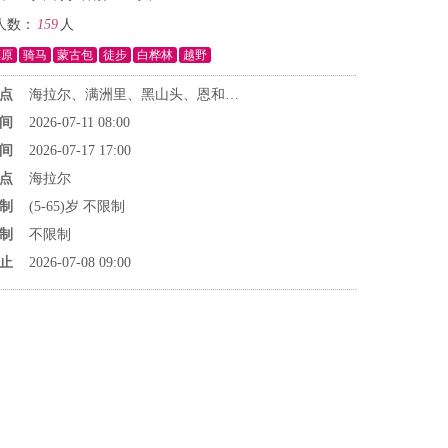
人数：
159
人
草原
骑马
蒙古包
徒步
白桦林
越野
点
海拉尔、满洲里、黑山头、恩和、额尔古纳
间
2026-07-11 08:00
间
2026-07-17 17:00
点
海拉尔
制
(5-65)岁 不限制
制
不限制
止
2026-07-08 09:00