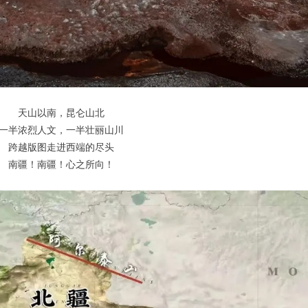
天山以南，昆仑山北
一半浓烈人文，一半壮丽山川
跨越版图走进西端的尽头
南疆！南疆！心之所向！