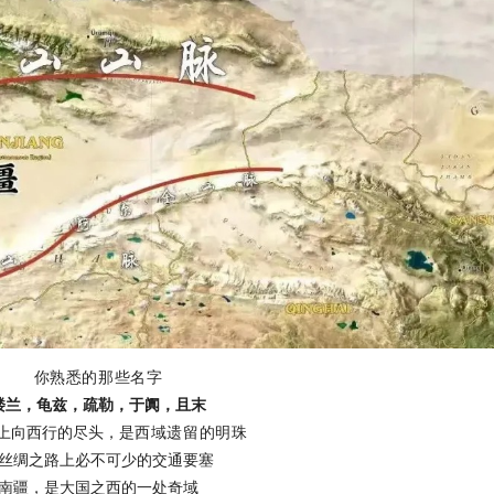
你熟悉的那些名字
楼兰，龟兹，疏勒，于阗，且末
上向西行的尽头，
是西域遗留的明珠
丝绸之路上必不可少的交通要塞
南疆，是大国之西的一处奇域