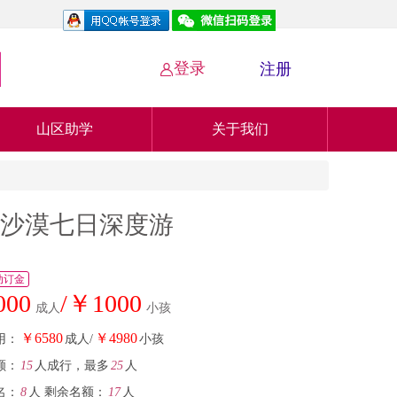
登录
注册

山区助学
关于我们
干沙漠七日深度游
动订金
000
/￥1000
成人
小孩
￥6580
￥4980
用：
成人/
小孩
额：
15
人成行，最多
25
人
名：
8
人
剩余名额：
17
人