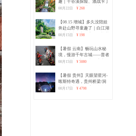
趣｜千谷溪探险、激战卡丁
车、CS野战、品河鲜亲子一
08月22日
¥ 268
日游
【08.15 增城】多久没陪娃
奔赴山野寻童趣了｜白江湖
清凉徒步、亲子窑鸡、棉花
08月15日
¥ 198
糖DIY、射箭亲子活动一日
游
【暑假 云南】畅玩山水秘
境，慢游千年古城——普者
黑、建水、抚仙湖深度亲子
08月15日
¥ 5080
8日游
【暑假 贵州】天眼望星河-
喀斯特奇遇，贵州桥梁/洞
穴/加傍梯田 7日亲子自然深
08月17日
¥ 4798
度游