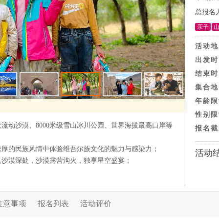
总报名
亲子
活动地
出发时
结束时
集合地
年龄限
性别限
流动沙漠、8000米级雪山冰川公园、世界海拔最高口岸等
报名截
浓厚的民族风情中体验维吾尔族文化的魅力与感染力；
活动
入沙漠深处，沙漠露营沟火，独享星空盛宴；
注意事项
报名列表
活动评价