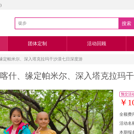
)
搜索
团体定制
活动回顾
、缘定帕米尔、深入塔克拉玛干沙漠七日深度游
见喀什、缘定帕米尔、深入塔克拉玛
预交活
￥1
全额费
活动名
本期报