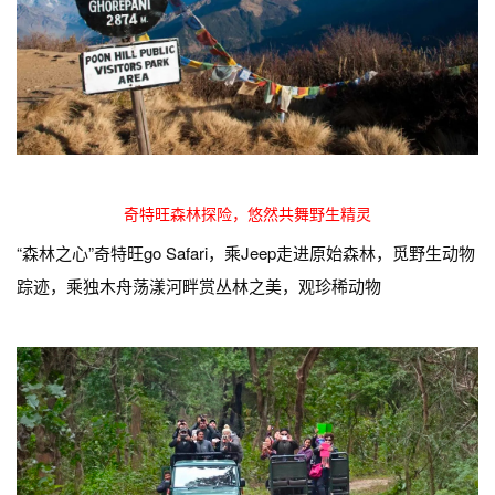
奇特旺森林探险，悠然共舞野生精灵
“森林之心”奇特旺go Safari，乘Jeep走进原始森林，觅野生动物
踪迹，乘独木舟荡漾河畔赏丛林之美，观珍稀动物