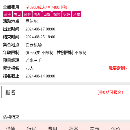
全额费用
￥8980
成人
/￥7480
小孩
亲子
雪山
民俗
国外
山野
探险
农趣
动物
活动地点
尼泊尔
出发时间
2024-08-17 08:00
结束时间
2024-08-25 18:00
集合地点
白云机场
年龄限制
(6-65)岁 不限制
性别限制
不限制
项目经理
若水三千
累计报名
75人
我要定制>
报名截止
2024-08-14 08:00
报名
(共0期可报名）
活动结束
详情
行程
费用
报名
提示
评价