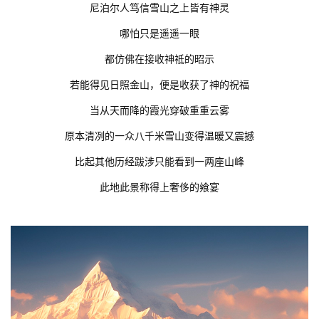
尼泊尔人笃信雪山之上皆有神灵
哪怕只是遥遥一眼
都仿佛在接收神祗的昭示
若能得见日照金山，便是收获了神的祝福
当从天而降的霞光穿破重重云雾
原本清冽的一众八千米雪山变得温暖又震撼
比起其他历经跋涉只能看到一两座山峰
此地此景称得上奢侈的飨宴