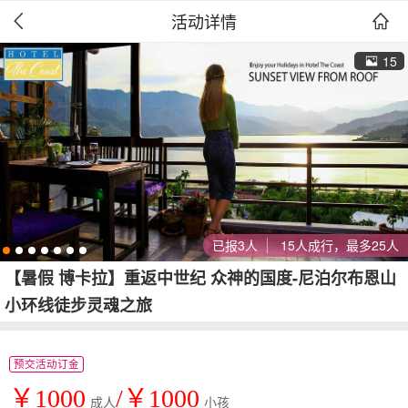
活动详情


15
已报3人
15人成行，最多25人
【暑假 博卡拉】重返中世纪 众神的国度-尼泊尔布恩山
小环线徒步灵魂之旅
预交活动订金
￥1000
/￥1000
成人
小孩