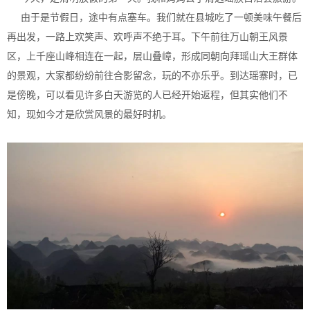
由于是节假日，途中有点塞车。我们就在县城吃了一顿美味午餐后
再出发，一路上欢笑声、欢呼声不绝于耳。下午前往万山朝王风景
区，上千座山峰相连在一起，层山叠嶂，形成同朝向拜瑶山大王群体
的景观，大家都纷纷前往合影留念，玩的不亦乐乎。到达瑶寨时，已
是傍晚，可以看见许多白天游览的人已经开始返程，但其实他们不
知，现如今才是欣赏风景的最好时机。