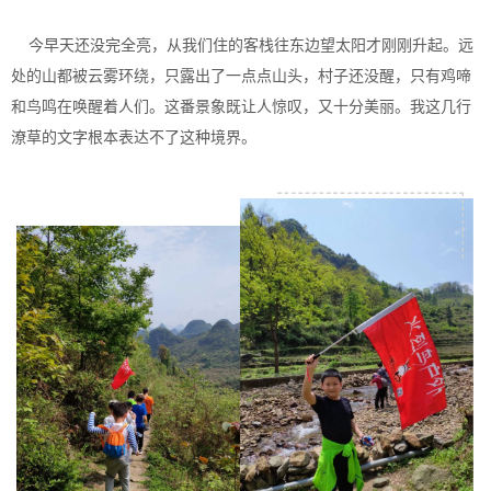
今早天还没完全亮，从我们住的客栈往东边望太阳才刚刚升起。远
处的山都被云雾环绕，只露出了一点点山头，村子还没醒，只有鸡啼
和鸟鸣在唤醒着人们。这番景象既让人惊叹，又十分美丽。我这几行
潦草的文字根本表达不了这种境界。