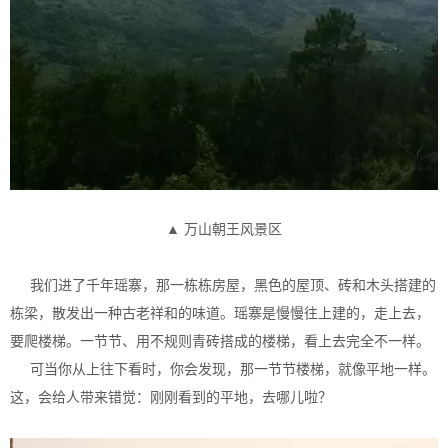
▲ 万山朝王风景区
我们进了千年瑶寨，那一栋栋房屋，黑色的屋顶、砖和木头搭建的
栋梁，散发出一种古老祥和的味道。瑶寨是慢慢往上建的，走上去，
要爬楼梯。一节节、用不规则青砖搭成的楼梯，看上去完全不一样。
可当你从上往下看时，你会发现，那一节节楼梯，就像平地一样。
这，会给人带来错觉：刚刚看到的平地，去哪儿啦？