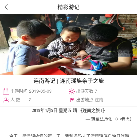
精彩游记

连南游记 | 连南瑶族亲子之旅
出游时间
2019-05-09
出游天数
7
人 数
2
出游地点
连南
— 2019年4月5日 星期五 晴 《连南之旅 I》—
— 转至法承佑（小老虎）
今天，是清明放假的第一天。我和妈妈去了清远瑶族自治县旅游。