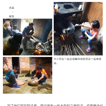
到了他们家的院子里，旁边堆有一些木柴和几根竹子，鸡像散步似