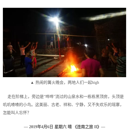
▲ 热闹的篝火晚会，两地人们一起high
走在阶梯上，旁边是“哗哗”流过的山泉水和一栋栋黑顶房，头顶是
叽叽喳喳的小鸟。这美丽、古老、祥和、宁静，又不失欢乐的瑶寨，
怎能叫人忘怀？
— 2019年4月6日 星期六 晴 《连南之旅 II》—