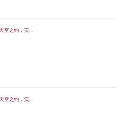
【06.01 独立营】风洞研学——体验风洞飞行，赴一场天空之约，实现飞行梦
【05.05 独立营】风洞研学——体验风洞飞行，赴一场天空之约，实现飞行梦