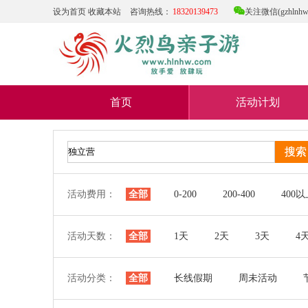

设为首页
收藏本站
咨询热线：
18320139473
关注微信(gzhlnhw
首页
活动计划
活动费用：
全部
0-200
200-400
400
活动天数：
全部
1天
2天
3天
4
活动分类：
全部
长线假期
周未活动