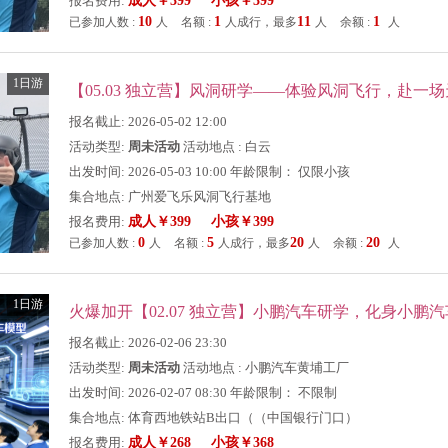
报名费用:
成人￥399 小孩￥399
10
1
11
1
已参加人数 :
人
名额 :
人成行，最多
人
余额 :
人
1日游
报名截止: 2026-05-02 12:00
活动类型:
周未活动
活动地点 : 白云
出发时间: 2026-05-03 10:00 年龄限制： 仅限小孩
集合地点: 广州爱飞乐风洞飞行基地
报名费用:
成人￥399 小孩￥399
0
5
20
20
已参加人数 :
人
名额 :
人成行，最多
人
余额 :
人
1日游
报名截止: 2026-02-06 23:30
活动类型:
周未活动
活动地点 : 小鹏汽车黄埔工厂
出发时间: 2026-02-07 08:30 年龄限制： 不限制
集合地点: 体育西地铁站B出口（（中国银行门口）
报名费用:
成人￥268 小孩￥368