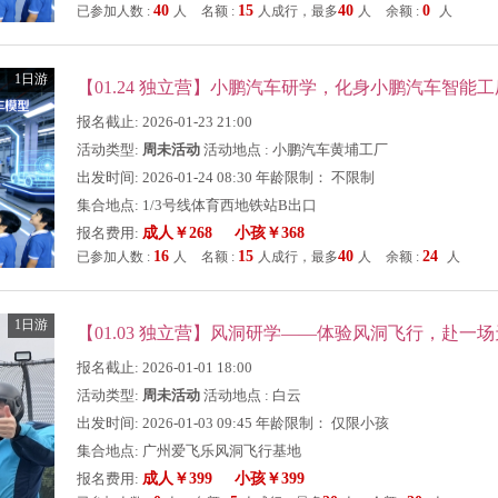
40
15
40
0
已参加人数 :
人
名额 :
人成行，最多
人
余额 :
人
1日游
报名截止: 2026-01-23 21:00
活动类型:
周未活动
活动地点 : 小鹏汽车黄埔工厂
出发时间: 2026-01-24 08:30 年龄限制： 不限制
集合地点: 1/3号线体育西地铁站B出口
报名费用:
成人￥268 小孩￥368
16
15
40
24
已参加人数 :
人
名额 :
人成行，最多
人
余额 :
人
1日游
报名截止: 2026-01-01 18:00
活动类型:
周未活动
活动地点 : 白云
出发时间: 2026-01-03 09:45 年龄限制： 仅限小孩
集合地点: 广州爱飞乐风洞飞行基地
报名费用:
成人￥399 小孩￥399