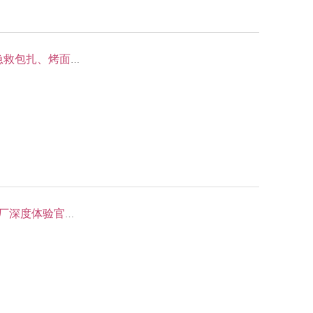
【01.29 趣野吧 少年】 野外求生技能之搭建庇护所、急救包扎、烤面包、徒步——独立营
【01.28 独立营】小鹏汽车研学，化身小鹏汽车智能工厂深度体验官——探秘小鹏汽车智能工厂，与汽车科技龙头零距离