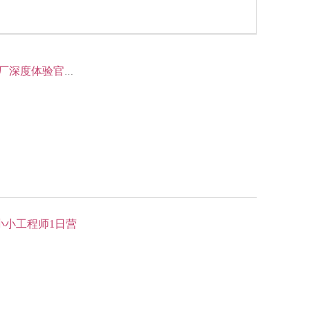
【07.14 独立营】小鹏汽车研学，化身小鹏汽车智能工厂深度体验官——探秘小鹏汽车智能工厂，与汽车科技龙头零距离
身小小工程师1日营