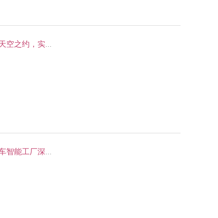
【05.03 独立营】风洞研学——体验风洞飞行，赴一场天空之约，实现飞行梦
火爆加开【02.07 独立营】小鹏汽车研学，化身小鹏汽车智能工厂深度体验官——探秘小鹏汽车智能工厂，与汽车科技龙头零距离