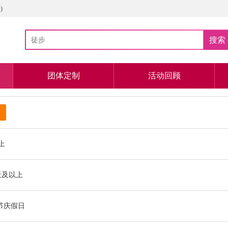
)
搜索
团体定制
活动回顾
以上
天及以上
节庆假日