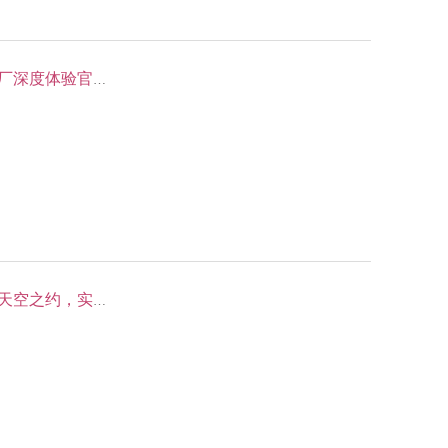
【01.24 独立营】小鹏汽车研学，化身小鹏汽车智能工厂深度体验官——探秘小鹏汽车智能工厂，与汽车科技龙头零距离
【01.03 独立营】风洞研学——体验风洞飞行，赴一场天空之约，实现飞行梦