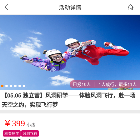
活动详情


已报10人
1人成行，最多11人
【05.05 独立营】风洞研学——体验风洞飞行，赴一场
天空之约，实现飞行梦
￥399
小孩
科普研学
风洞飞行