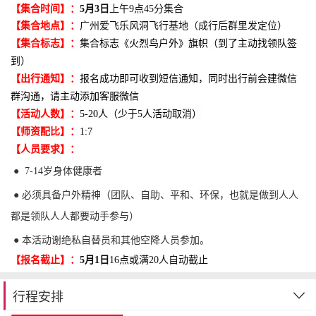
【集合时间】：
5月3日
上午9点45分集合
【集合地点】：
广州爱飞乐风洞飞行基地（成行后群里发定位）
【集合标志】：
集合标志《火烈鸟户外》旗帜（到了主动找领队签
到）
【出行通知】：
报名成功即可收到短信通知，同时出行前会建微信
群沟通，请主动添加客服微信
【活动人数】：
5-20人（少于5人活动取消）
【师资配比】：
1:7
【人员要求】：
● 7-14岁身体健康者
● 必须具备户外精神（团队、自助、平和、环保，也就是做到人人
都是领队人人都要动手参与）
● 本活动谢绝私自替员和其他空降人员参加。
【报名截止】：
5
月1日
16点或满20人自动截止
行程安排