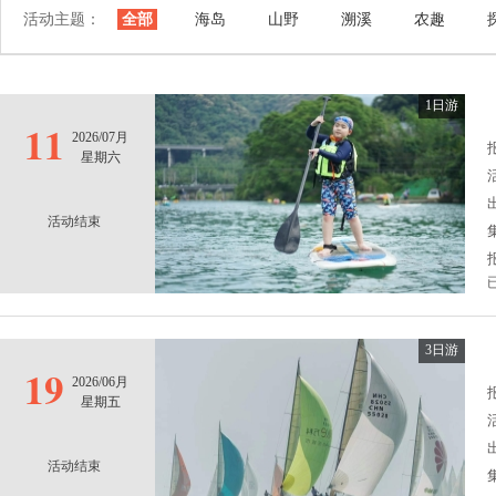
活动主题：
全部
海岛
山野
溯溪
农趣
1日游
11
2026/07月
报
星期六
活动结束
3日游
19
2026/06月
报
星期五
活动结束