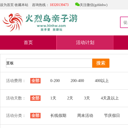

设为首页
收藏本站
咨询热线：
18320139473
关注微信(gzhlnhw)
首页
活动计划
活动费用：
全部
0-200
200-400
400以上
活动天数：
全部
1天
2天
3天
4天及以上
活动分类：
全部
长线假期
周未活动
节庆假日