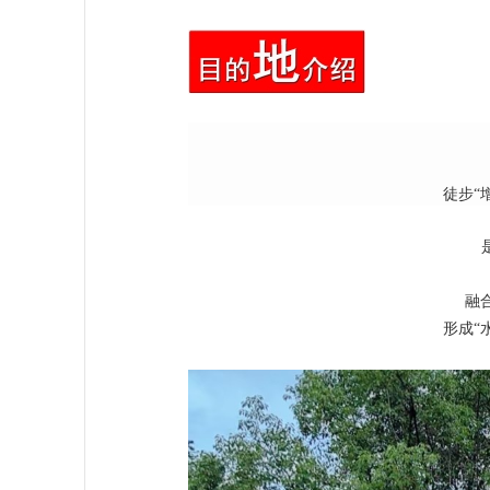
徒步“
融
形成“