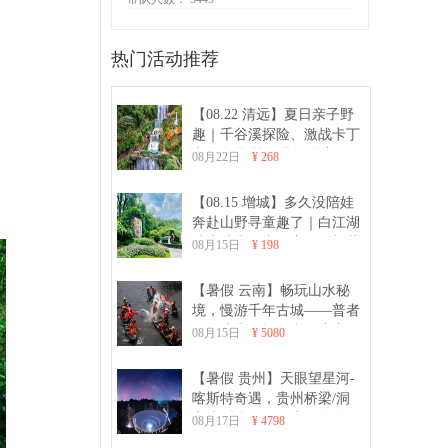
热门活动推荐
【08.22 清远】夏日亲子野
趣｜千谷溪探险、激战卡丁
车、CS野战、品河鲜亲子一
08月22日
¥ 268
日游
【08.15 增城】多久没陪娃
奔赴山野寻童趣了｜白江湖
清凉徒步、亲子窑鸡、棉花
08月15日
¥ 198
糖DIY、射箭亲子活动一日
游
【暑假 云南】畅玩山水秘
境，慢游千年古城——普者
黑、建水、抚仙湖深度亲子
08月15日
¥ 5080
8日游
【暑假 贵州】天眼望星河-
喀斯特奇遇，贵州桥梁/洞
穴/加傍梯田 7日亲子自然深
08月17日
¥ 4798
度游