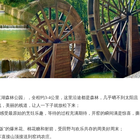
江湖森林公园」，全程约3-4公里，这里沿途都是森林，几乎晒不到太阳且
流，美丽的栈道，让人一下子就放松下来；
rk 中感受最原始的烹饪乐趣，等待的过程充满期待，开窑的瞬间满是惊喜，撕
村版”的爆米花、棉花糖和射箭，受田野与欢乐共存的周美好周末；
车直接山顶接送到窑鸡农庄
。