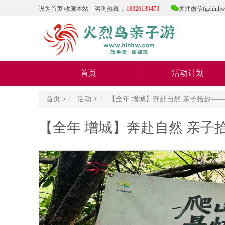

设为首页
收藏本站
咨询热线：
18320139473
关注微信(gzhlnhw
首页
活动计划
首页
>
活动
>
【全年 增城】奔赴自然 亲子拾趣—
【全年 增城】奔赴自然 亲子