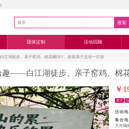
)
搜索
团体定制
活动回顾
—白江湖徒步、亲子窑鸡、棉花糖DIY、射箭亲子活动一日游
拾趣——白江湖徒步、亲子窑鸡、棉花
￥1
亲子
活动地
集合地
天河城