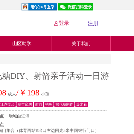
登录
注册

山区助学
关于我们
糖DIY、射箭亲子活动一日游
98
/￥198
成人
小孩
白江湖徒步
垒窑窑鸡
射箭
钓鱼
棉花糖制作
爆米花
点
增城白江湖
点
南门集合（体育西站B出口右边回走3米中国银行门口）