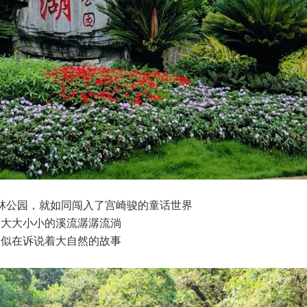
林公园，就如同闯入了宫崎骏的童话世界
大大小小的溪流潺潺流淌
似在诉说着大自然的故事