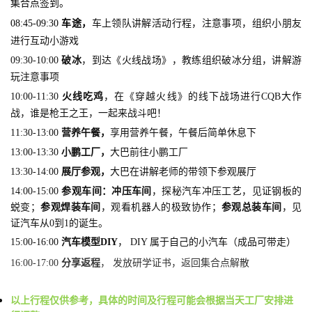
集合点签到。
08:45
-09:30
车途
，
车上领队讲解活动行程，注意事项，组织小朋友
进行互动小游戏
09:30-10:00
破冰
，到达《
火线战场
》，教练组织破冰分组，讲解游
玩注意事项
10:00-11:30
火线吃鸡
，在《穿越火线》的线下战场进行CQB大作
战，谁是枪王之王，一起来战斗吧！
11:30-13:00
营养午餐，
享用营养午餐，午餐后简单休息下
13:00-13:30
小鹏工厂，
大巴前往小鹏工厂
13:30-14:00
展厅参观，
大巴在讲解老师的带领下参观展厅
14:00-15:00
参观车间：冲压车间
，探秘汽车冲压工艺，见证钢板的
蜕变；
参观焊装车间
，观看机器人的
极致协作；
参观总装车间
，见
证汽车从0到1的诞生。
15:00-16:00
汽车模型DIY
，
DIY 属于自己的小汽车（成品可带走）
16:00-17:00
分享返程
， 发放研学证书，返回集合点解散
以上行程仅供参考，具体的时间及行程可能会根据当天工厂安排进