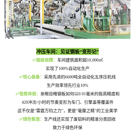
冲压车间：见证钢板“变形记”
✅
超级规模：
车间建筑面积超10,000㎡
实现了100%自动化生产
✅
核心装备：
采用先进的6600吨全自动化五序压机线
生产效率领先行业10%
✅
极致体验：
亲眼目睹钢板如何以0.01毫米的极高精度
和
420冲次/小时的节奏
变形为车门、引擎盖等覆盖件
这不仅是“雷霆万钧之力”，更是“毫厘之精”的工业美学
✅
绿色智造：
生产线还实现了废铝料的精准分类回收
致力于绿色环保