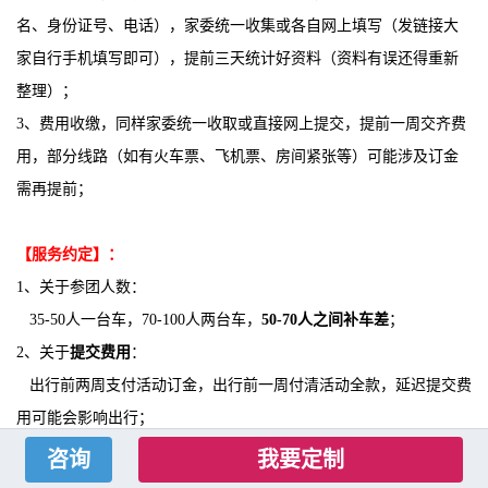
名、身份证号、电话），家委统一收集或各自网上填写（发链接大
家自行手机填写即可），提前三天统计好资料（资料有误还得重新
整理）；
3、费用收缴，同样家委统一收取或直接网上提交，提前一周交齐费
用，部分线路（如有火车票、飞机票、房间紧张等）可能涉及订金
需再提前；
【服务约定】：
1、关于参团人数：
35-50人一台车，70-100人两台车，
50-70人之间补车差
；
2、关于
提交费用
：
出行前两周支付活动订金，出行前一周付清活动全款，延迟提交费
用可能会影响出行；
3、关于
活动取消
：
我要定制
遇到不可抗拒因素（如地震、台风等自然灾害等）可提前三天取消