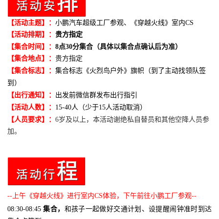
【活动主题】：
小鹏汽车超级工厂参观、《穿越火线》室内CS
【活动排期】：
贵方指定
【集合时间】：
8
点30分集合（具体以集合点确认后为准）
【集合地点】：
贵方指定
【集合标志】：
集合标志《火烈鸟户外》旗帜（到了主动找领队签
到）
【出行通知】：
出发前微
信群发布出行指引
【活动人数】：
15-40人（少于15人活动取消）
【人员要求】：
6岁及以上，本活动谢绝私自替员和其他空降人员参
加。
--上午《穿越火线》进行室内CS体验，下午前往小鹏工厂参观--
08:30-
08:45
集合，
和孩子一起做好交通计划、设提醒闹钟准时到达