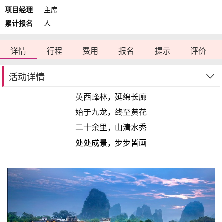
项目经理
主席
累计报名
人
详情
行程
费用
报名
提示
评价
活动详情
英西峰林，延绵长廊
始于九龙，终至黄花
二十余里，山清水秀
处处成景，步步皆画