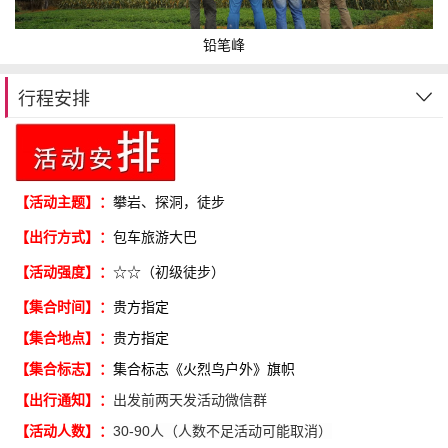
铅笔峰
行程安排
【活动主题】：
攀岩、探洞，徒步
【出行方式】
包车旅游大巴
：
【活动强度】
☆☆（初级徒步）
：
【集合时间】
贵方指定
：
【集合地点】
贵方指定
：
【集合标志】
集合标志《火烈鸟户外》旗帜
：
【出行通知】
出发前两天发活动微信群
：
【活动人数】
30-90人（人数不足活动可能取消）
：