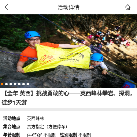
活动详情


【全年 英西】挑战勇敢的心——英西峰林攀岩、探洞，
徒步1天游
活动地点
英西峰林
集合地点
贵方指定（方便停车）
年龄限制
(4-65)岁 不限制
性别限制
不限制