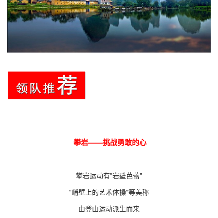
攀岩——挑战勇敢的心
攀岩运动有"岩壁芭蕾"
"峭壁上的艺术体操"等美称
由登山运动派生而来