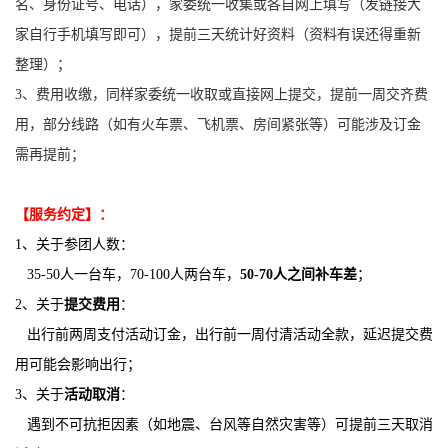
名、身份证号、电话），家委统一收集或各自网上填写（发链接大
家自行手机填写即可），提前三天统计好资料（资料有误还得重新
整理）；
3、费用收缴，同样家委统一收取或直接网上提交，提前一周交齐费
用，部分线路（如有火车票、飞机票、房间紧张等）可能涉及订金
需再提前；
【服务约定】：
1、关于参团人数：
35-50人一台车，70-100人两台车，
50-70人之间补车差
；
2、关于
提交费用
：
出行前两周支付活动订金，出行前一周付清活动全款，延迟提交费
用可能会影响出行；
3、关于
活动取消
：
遇到不可抗拒因素（如地震、台风等自然灾害等）可提前三天取消