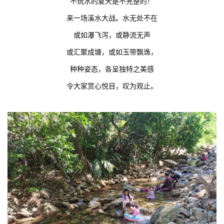
不玩水的夏天是不完整的！
来一场溪水大战。水无处不在
或如瀑飞泻，或静流无声
或汇聚成塘，或如玉带飘逸，
种种姿态，各呈独特之美感
令大家赏心悦目，叹为观止。