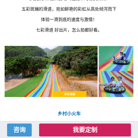
五彩斑斓的滑道，宛如鲜艳的彩虹从高处倾泻而下
体验一滑到底的速度与激情！
七彩滑道 好出片，怎么拍都好看。
乡村小火车
在这里，我们远离城市 喧闹，
我要定制
静静地感受湛蓝的天空