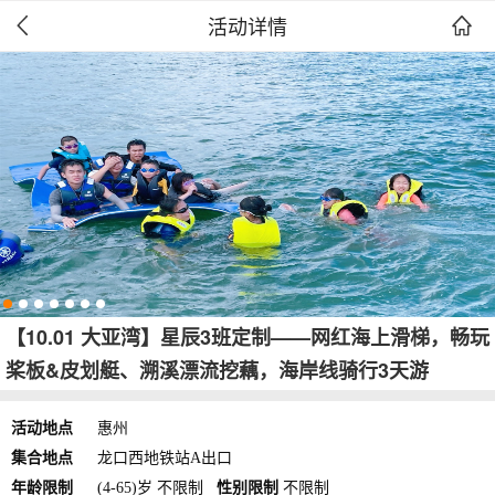
活动详情


【10.01 大亚湾】星辰3班定制——网红海上滑梯，畅玩
桨板&皮划艇、溯溪漂流挖藕，海岸线骑行3天游
活动地点
惠州
集合地点
龙口西地铁站A出口
年龄限制
(4-65)岁 不限制
性别限制
不限制