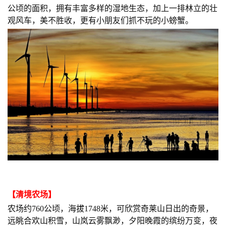
公顷的面积，拥有丰富多样的湿地生态，加上一排林立的壮
观风车，美不胜收，更有小朋友们抓不玩的小螃蟹。
【
清境农场
】
农场约760公顷，海拔1748米，可欣赏奇莱山日出的奇景，
远眺合欢山积雪，山岚云雾飘渺，夕阳晚霞的缤纷万变，夜