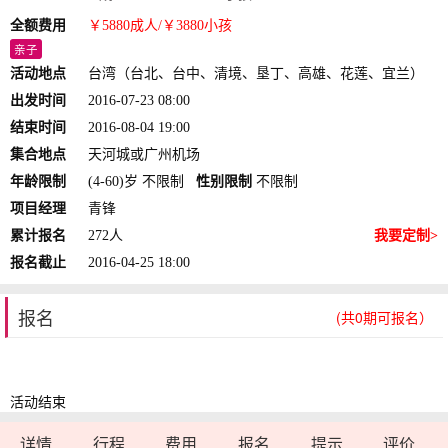
全额费用
￥5880
成人
/￥3880
小孩
亲子
活动地点
台湾（台北、台中、清境、垦丁、高雄、花莲、宜兰）
出发时间
2016-07-23 08:00
结束时间
2016-08-04 19:00
集合地点
天河城或广州机场
年龄限制
(4-60)岁 不限制
性别限制
不限制
项目经理
青锋
累计报名
272人
我要定制>
报名截止
2016-04-25 18:00
报名
(共0期可报名）
活动结束
详情
行程
费用
报名
提示
评价