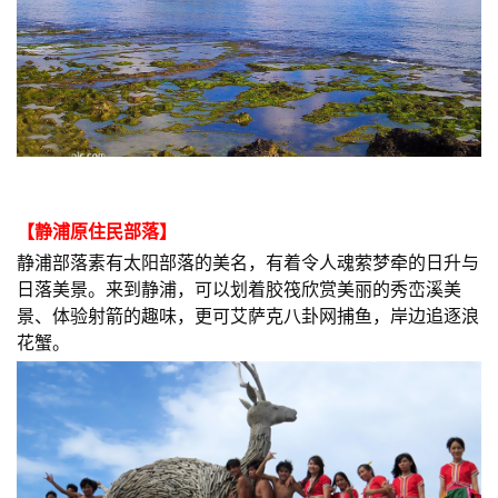
【
静浦原住民部落
】
静浦部落素有太阳部落的美名，有着令人魂萦梦牵的日升与
日落美景。来到静浦，可以划着胶筏欣赏美丽的秀峦溪美
景、体验射箭的趣味，更可艾萨克八卦网捕鱼，岸边追逐浪
花蟹。