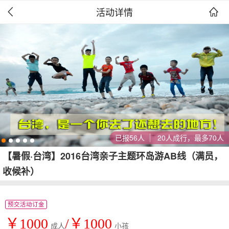
活动详情


已报56人
20人成行，最多70人
【暑假·台湾】2016台湾亲子主题环岛游AB线（满员，
收候补）
预交活动订金
￥1000
/￥1000
成人
小孩