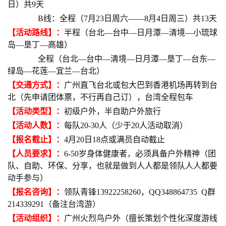
日）共9天
B
线
：全程（7月23日周六——8月4日周三）共13天
【活动路线】：
半程（台北—台中—日月潭—清境—小琉球
岛—垦丁—高雄）
全程（台北—台中—清境—日月潭—垦丁—台东—
绿岛—花莲—宜兰—台北）
【交通方式】：
广州直飞台北或包大巴到香港机场再转到台
北（先申请团体票，不行再自己订），台湾全程包车
【活动类型】：
初级户外，半自助户外旅行
【
活动人数
】：
每队20-30人（少于20人活动取消）
【报名
截止
】：
4月20日18点或满员自动截止
【
人员要求
】：
6-50岁
身体健康者
，
必须具备户外精神（
团
队、自助、环保、分享，也就是做到人人都是领队人人都要
动手参与
）
【报名咨询】：
领队青锋13922258260，QQ348864735 Q群
214339291（备注台湾游）
【活动组织】：
广州火烈鸟户外（擅长策划个性化深度游线