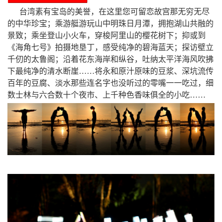
台湾素有宝岛的美誉，在这里您可留恋故宫那无穷无尽
的中华珍宝；乘游艇游玩山中明珠日月潭，拥抱湖山共融的
景致；乘坐登山小火车，穿梭阿里山的樱花树下；抑或到
《海角七号》拍摄地垦丁，感受纯净的碧海蓝天；探访壁立
千仞的太鲁阁；沿着花东海岸和纵谷，吐纳太平洋海风吹拂
下最纯净的清水断崖……将永和原汁原味的豆浆、深坑流传
百年的豆腐、淡水那些连名字也没听过的零嘴一一吃过，细
数士林与六合数十个夜市、上千种色香味俱全的小吃……