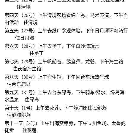
住清境
第四天（26号）
上午
清境农场看绵羊秀、马术表演，下午自
由活动 住清境
第五天（27号）上午去纸厂参观体验，下午日月潭环岛骑行
住日月潭
第六天（28号）上午去垦丁，下午白沙湾玩水
住垦丁
第七天（29号）上午帆船石、鹅銮鼻、龙磐，下午海生馆
住夜宿海生馆
第八天（30号）上午海生馆，下午回台东
玩热气球
住台东鹿野
第九天（31号）上午去台东绿岛，下午骑车/
潜水、绿岛海
水温泉
住绿岛
第十天（1号）上午
去花莲，
下午静浦原住民部落
住静浦部落
第十一天（2号）上午出海赏鲸豚，下午立川鱼场、太鲁阁
徒步
住花莲