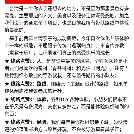
台湾是一个你去了还想去的地方，不是因为那里景色有多
漂亮，主要那边的人文、美食以及服务让你深受感触，加之
我们设计的全是亲子项目，也是目前我所有带队路线中体验
值最高的；
基于前两年台湾亲子的成功典范，今年再次优化升级体验
不一样的乐趣，不屈服于传统（返璞归真）、不言传身教
（寓教于玩），让小朋友们真正的感受快乐的成长！
★
线路点赞1：
人
，是旅途中最美的风景，全程领队还是小
朋友们最喜欢的亲哥（青锋哥哥）和光伯（阿光），还有当
地特别细心敬业的导游叔叔，还有值得期待的小队友；
★
线路点赞
2
：
路线
，围绕亲子主题而设计的路线，
如果单
纯休闲购物建议参加旅行社
；
★
线路点赞
3
：
体验
，各种DIY各种体验，
小朋友们根本不
在乎风景有多漂亮，美食有多好吃，而是能体验能感知到的
东西；
★
线路点赞
4
：
经验
，我们每年暑假都组织亲子游，领队清
楚的知道哪些地方与项目好玩，不会被导游牵着鼻子走；