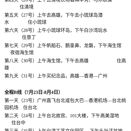
住清境
第五天（27号）上午去高雄，下午去小琉球岛
潜
水
住小琉球
第六天（28号）上午小琉球
环岛
，下午白沙湾玩水
住垦丁
第七天（29号）上午帆船石、鹅銮鼻、龙磐，下午海生馆
夜宿海生馆
第八天（30号）上午海生馆，下午去高雄
住高
雄
第九天（31号）上午买纪念品，高雄—香港—广州
全程
B
线
（7月23日-8月4日）
第一天（23号）广州直飞台北或包大巴—香港机场—台北桃
园机场
住台北
第二天（24号）上午台北故宫、101大楼，下午高美湿地
住台中
第三天（25号）上午台湾工艺文化园区 ，下午
头社
活盆地