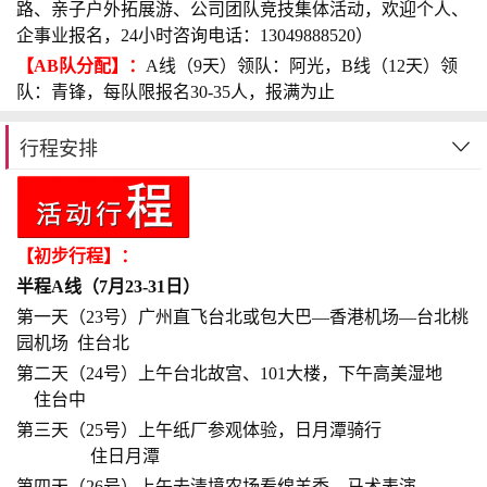
路、亲子户外拓展游、公司团队竞技集体活动，欢迎个人、
企事业报名，24小时咨询电话：13049888520）
【AB队分配】：
A
线
（9天）领队：阿光，B
线
（12天）领
队：青锋，每队限报名30-35人，报满为止
行程安排
【初步行程】
：
半程
A
线
（7月23-31日）
第一天（23号）广州直飞台北或包大巴—香港机场—台北桃
园机场 住台北
第二天（24号）上午台北故宫、101大楼，下午高美湿地
住台中
第三天（25号）上午纸厂参观体验，日月潭骑行
住日月潭
第四天（26号）上午去清境农场看绵羊秀、马术表演