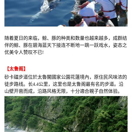
随着夏日的来临，鲸、豚的种类和数量也越来越多，成群结
伴的鲸、豚在碧海蓝天下接连不断地一跳一跃戏水，姿态之
优美令人赞叹不已!
【
太鲁阁
】
砂卡礑步道位於太魯閣國家公園花蓮境內，原住民风味浓的
徒步路线。长4.4公里，这里也是太鲁阁最有名的步道。沿
山壁开凿而成，沿路风格无限，十分適合親子自然体验。