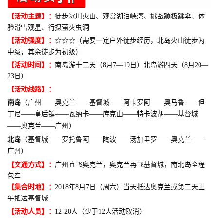
【活动主题】：
徒步冰川火山、
观赏
湖泊峡湾、挑战蹦极跳伞、体
验滑雪观星、行摄萤火虫洞
【活动强度】：
☆☆☆（需要一定户外徒步经历，北岛火山徒步为
中级，其余徒步为初级）
【活动时间】：
南岛游十二天（8月7—19日）北岛游四天（8月20—
23日）
【活动线路】：
南岛
（广州——奥克兰——基督城——阿卡罗阿——奥马鲁——但
丁尼——皇后镇——瓦纳卡——库克山——特卡波胡——基督城
——奥克兰——广州）
北岛
（
基督城——罗托鲁阿——陶波
——
汤加里罗——奥克兰——
广州
）
【交通方式】：
广州直飞奥克兰，奥克兰再飞基督城，南北岛全程
包车
【集合时地】：
2018年8月7日（周六）当天抵达奥克兰或第二天上
午抵达基督城
【活动人员】：
12-20人（少于12人活动取消）