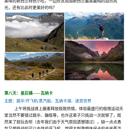
美味的新西兰特色小吃，一边欣赏周围新西兰最真最纯的自然风
光，还有比此时更美好的吗？
第八天：皇后镇——瓦纳卡
主题：跳伞/开飞机/蒸汽船、瓦纳卡湖、迷宫世界
上午将挑战肾上腺素释放极致热情，体验最盛行的极限运动天
堂当然不要错过跳伞、蹦极等，也许这辈子只挑战一次就够了，既
然来了就玩去呗（去年我们由于天气原因遗憾错过），缺一点点勇
气又想挑战的可以去体验开飞机，觉得太刺激想休闲点的去坐蒸汽