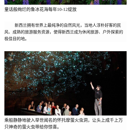
童话般绚烂的鲁冰花海每年10-12绽放
新西兰拥有世界上最纯净的自然风光，当地人淳朴好客的民
风、成熟的旅游服务资源，使得新西兰成为休闲旅游、户外探索的
极佳目的地。
乘船静静地驶入举世闻名的怀托摩萤火虫洞，让头上成千上万
只神奇的萤火虫带给你惊喜。