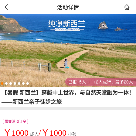
活动详情


已报15人
12人成行，最多20人
【暑假 新西兰】穿越中土世界，与自然天堂融为一体！
——新西兰亲子徒步之旅
预交活动订金
￥1000
/￥1000
成人
小孩