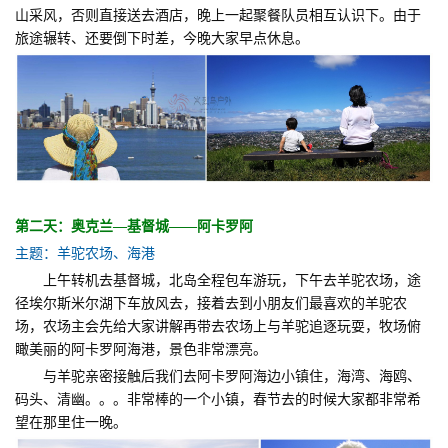
山采风，否则直接送去酒店，晚上一起聚餐队员相互认识下。由于
旅途辗转、还要倒下时差，今晚大家早点休息。
第二天：奥克兰—基督城——阿卡罗阿
主题：羊驼农场、海港
上午转机去基督城，北岛全程包车游玩，下午去羊驼农场，途
径埃尔斯米尔湖下车放风去，接着去到小朋友们最喜欢的羊驼农
场，农场主会先给大家讲解再带去农场上与羊驼追逐玩耍，牧场俯
瞰美丽的阿卡罗阿海港，景色非常漂亮。
与羊驼亲密接触后我们去阿卡罗阿海边小镇住，海湾、海鸥、
码头、清幽。。。非常棒的一个小镇，春节去的时候大家都非常希
望在那里住一晚。