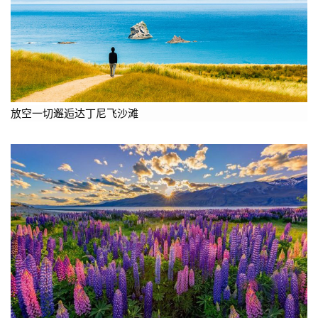
放空一切邂逅达丁尼飞沙滩