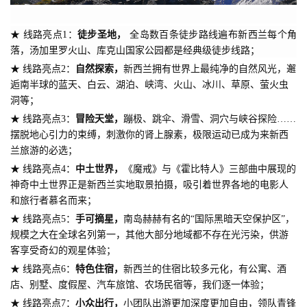
全岛数百条徒步路线遍布新西兰每个角
★ 线路亮点1：
徒步圣地，
落，
汤加里罗火山、库克山国家公园都是经典级徒步线路；
★ 线路亮点2：
自然探索，
新西兰拥有世界上最纯净的自然风光，邂
逅南半球的蓝天、白云、湖泊、峡湾、火山、冰川、草原、萤火虫
洞等；
★ 线路亮点3：
冒险天堂，
蹦极、跳伞、滑雪、洞穴与峡谷探险……
摆脱地心引力的束缚，刺激你的肾上腺素，极限运动已成为来新西
兰旅游的必选；
★ 线路亮点4：
中土世界，
《魔戒》与《霍比特人》三部曲中展现的
神奇中土世界正是新西兰实地取景拍摄，吸引着世界各地的电影人
和旅行者慕名而来；
★ 线路亮点5：
手可摘星，
南岛赫赫有名的“国际黑暗天空保护区”，
规模之大在全球名列第一，其他大部分地域都不存在光污染，供游
客享受奇幻的观星体验；
★ 线路亮点6：
特色住宿，
新西兰的住宿比较多元化，有公寓、酒
店、别墅、度假屋、汽车旅馆、农场民宿等，我们逐一体验；
★ 线路亮点7：
小众出行，
小团队出游更加深度更加自由，领队青锋