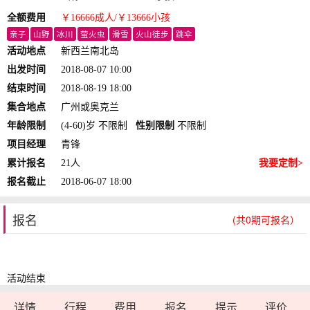
全额费用
￥16666
成人
/￥13666
小孩
亲子
山野
冰川
萤火虫
滑雪
火山徒步
跳伞
活动地点
新西兰南北岛
出发时间
2018-08-07 10:00
结束时间
2018-08-19 18:00
集合地点
广州或奥克兰
年龄限制
(4-60)岁 不限制
性别限制
不限制
项目经理
青锋
累计报名
21人
我要定制>
报名截止
2018-06-07 18:00
报名
(共0期可报名）
活动结束
详情
行程
费用
报名
提示
评价