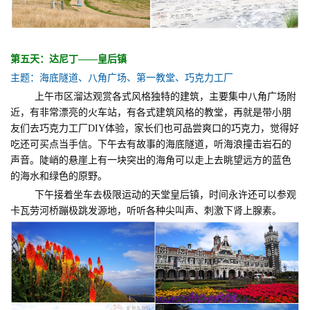
第五天：达尼丁——皇后镇
主题：海底隧道、八角广场、第一教堂、巧克力工厂
上午市区溜达观赏各式风格独特的建筑，主要集中八角广场附
近，有非常漂亮的火车站，有各式建筑风格的教堂，再就是带小朋
友们去巧克力工厂DIY体验，家长们也可品尝爽口的巧克力，觉得好
吃还可买点当手信。下午去有故事的海底隧道，听海浪撞击岩石的
声音。陡峭的悬崖上有一块突出的海角可以走上去眺望远方的蓝色
的海水和绿色的原野。
下午接着坐车去极限运动的天堂皇后镇，时间永许还可以参观
卡瓦劳河桥蹦极跳发源地，听听各种尖叫声、刺激下肾上腺素。