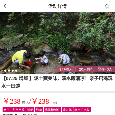
活动详情


已报0人
20人成行，最多40人
【07.25 增城 】泥土藏美味，溪水藏清凉！亲子窑鸡玩
水一日游
￥238
/￥238
成人
小孩
亲子
垒窑窑鸡
射箭
钓鱼
棉花糖制作
爆米花
玩水打水仗