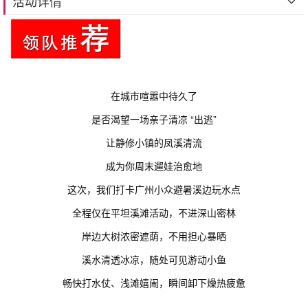
活动详情
在城市喧嚣中待久了
是否渴望一场亲子清凉 “出逃”
让静修小镇的凤溪清流
成为你周末遛娃治愈地
这次，我们打卡广州小众避暑溪边玩水点
全程仅在平坦溪滩活动，不进深山密林
岸边大树浓密遮荫，不用担心暴晒
溪水清透冰凉，随处可见游动小鱼
畅快打水仗、浅滩嬉闹，瞬间卸下燥热疲惫