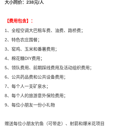
大小同价：238元/人
【费用包含】：
1、
全程空调大巴租车费、油费、路桥费；
2、特色农庄围餐；
3、
窑鸡、玉米和番薯费用；
4、棉花糖DIY费用；
5、
领队费用、前期踩线费用及活动组织费用；
6、
公共药品费和公共设备费用；
7、每个人一支矿泉水；
8、每个人的旅游意外保险费用；
9、每位小朋友一份小礼物
赠送每位小朋友钓鱼（可带走）、射箭和爆米花项目