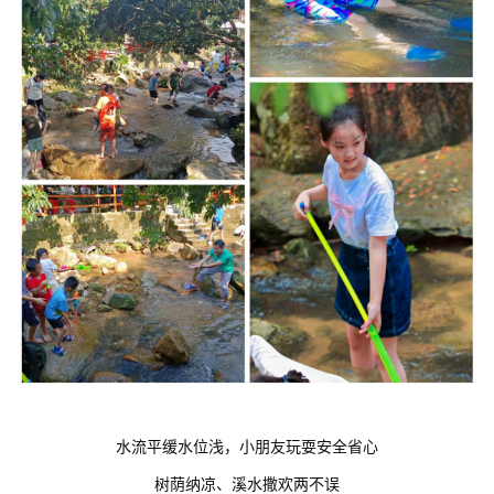
水流平缓水位浅，小朋友玩耍安全省心
树荫纳凉、溪水撒欢两不误