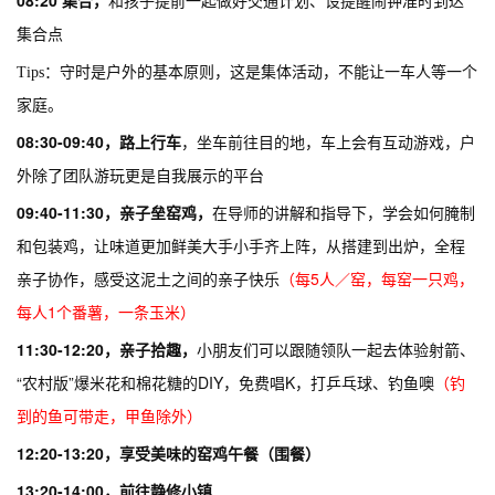
08:20 集合
，
和孩子提前一起做好交通计划、设提醒闹钟准时到达
集合点
Tips：守时是户外的基本原则，这是集体活动，不能让一车人等一个
家庭。
08:30-09:40
，
路上行车
，坐车前往目的地，车上会有互动游戏，户
外除了团队游玩更是自我展示的平台
09:40-11:30
，
亲子垒窑鸡
，
在导师的讲解和指导下，学会如何腌制
和包装鸡，让味道更加鲜美大手小手齐上阵，从搭建到出炉，全程
亲子协作，感受这泥土之间的亲子快乐
（每5人／窑，每窑一只鸡，
每人1个番薯，一条玉米）
11:30-12:20
，
亲子拾趣，
小朋友们可以
跟随领队一起去体验射箭、
“农村版”爆米花和棉花糖的DIY，免费唱K，打乒乓球、钓鱼噢
（钓
到的鱼可带走，甲鱼除外）
12:20-13:20
，享受美味的窑鸡午餐（围餐）
13:20-14:00
，前往静修小镇