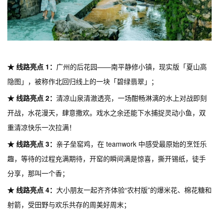
★ 线路亮点 1：
广州的后花园——南平静修小镇，现实版「夏山高
隐图」，被称作北回归线上的一块「碧绿翡翠」；
★ 线路亮点 2：
清凉山泉清澈透亮，一场酣畅淋漓的水上对战即刻
开战，水花漫天，肆意撒欢。戏水之余还能下水捕捉灵动小鱼，双
重清凉快乐一次拉满！
★ 线路亮点 3：
亲子垒窑鸡，在 teamwork 中感受最原始的烹饪乐
趣，等待的过程充满期待，开窑的瞬间满是惊喜，撕开锡纸，徒手
分享，那叫一个香；
★ 线路亮点 4：
大小朋友一起齐齐体验“农村版”的爆米花、棉花糖和
射箭，受田野与欢乐共存的周美好周末；