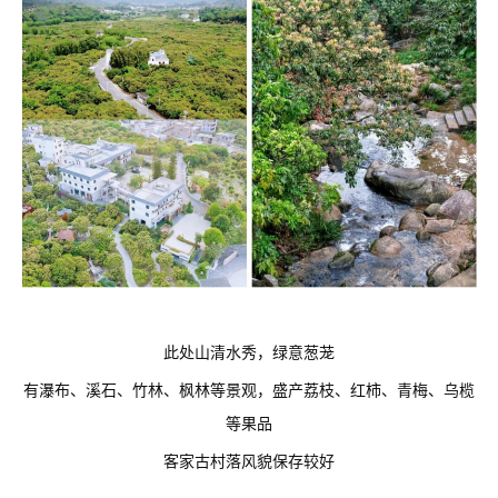
此处山清水秀，绿意葱茏
有瀑布、溪石、竹林、枫林等景观，盛产荔枝、红柿、青梅、乌榄
等果品
客家古村落风貌保存较好