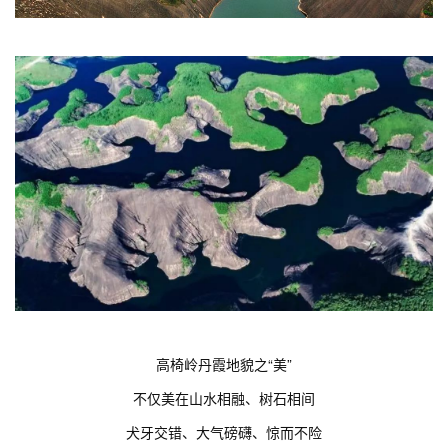
高椅岭丹霞地貌之“美”
不仅美在山水相融、树石相间
犬牙交错、大气磅礴、惊而不险