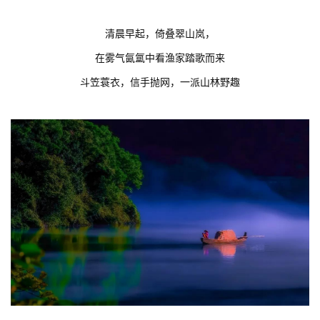
清晨早起，倚叠翠山岚，
在雾气氤氲中看渔家踏歌而来
斗笠蓑衣，信手抛网，一派山林野趣