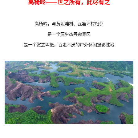
高椅岭——世之所有，此尽有之
高椅岭，与黄泥滩村、瓦窑坪村相邻
是一个原生态丹霞景区
是一个赏之叫绝，
百走不厌的户外休闲摄影胜地