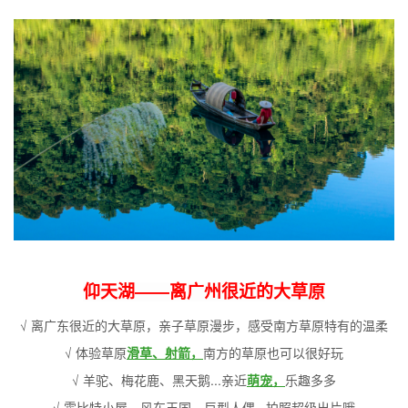
仰天湖——离广州很近的大草原
√ 离广东很近的大草原，亲子草原漫步，感受南方草原特有的温柔
√ 体验草原
滑草、射箭，
南方的草原也可以很好玩
√ 羊驼、梅花鹿、黑天鹅...亲近
萌宠，
乐趣多多
√ 霍比特小屋、风车王国、巨型人偶...拍照超级出片哦