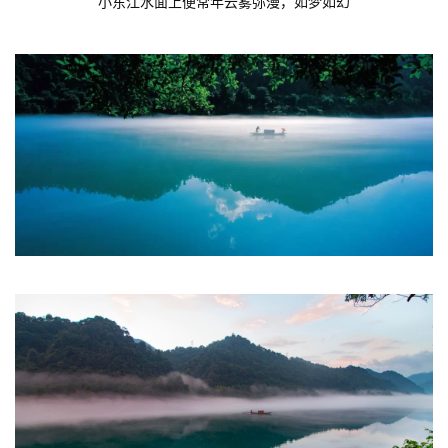
小东江水面上便常年云雾弥漫，如梦如幻