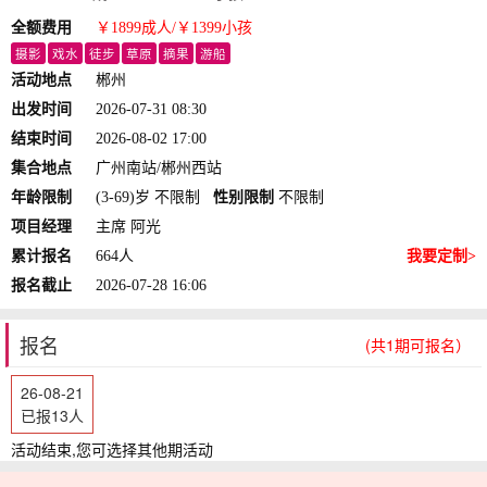
全额费用
￥1899
成人
/￥1399
小孩
摄影
戏水
徒步
草原
摘果
游船
活动地点
郴州
出发时间
2026-07-31 08:30
结束时间
2026-08-02 17:00
集合地点
广州南站/郴州西站
年龄限制
(3-69)岁 不限制
性别限制
不限制
项目经理
主席 阿光
累计报名
664人
我要定制>
报名截止
2026-07-28 16:06
报名
(共1期可报名）
26-08-21
已报13人
活动结束,您可选择其他期活动