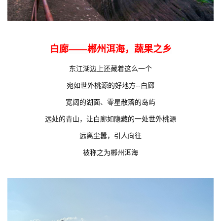
白廊——郴州洱海，蔬果之乡
东江湖边上还藏着这么一个
宛如世外桃源的好地方--白廊
宽阔的湖面、零星散落的岛屿
远处的青山，让白廊如隐藏的一处世外桃源
远离尘嚣，引人向往
被称之为郴州洱海