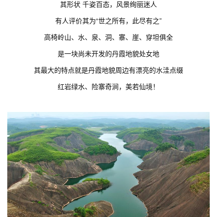
其形状 千姿百态，风景绚丽迷人
有人评价其为“世之所有，此尽有之”
高椅岭山、水、泉、洞、寨、崖、穿坦俱全
是一块尚未开发的丹霞地貌处女地
其最大的特点就是丹霞地貌周边有漂亮的水洼点缀
红岩绿水、险寨奇涧，美若仙境！