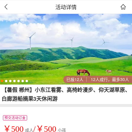
活动详情


已报12人
12人成行，最多30人
【暑假 郴州】小东江看雾、高椅岭漫步、仰天湖草原、
白廊游船摘果3天休闲游
预交活动订金
￥500
/￥500
成人
小孩