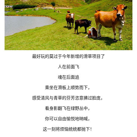
最好玩的莫过于今年新增的滑草项目了
人在前面飞
魂在后面追
乘坐在滑板上顺势而下，
感受清风与青草的芬芳恣意拂过脸庞，
看身影翻飞在绿野丛中，
你可以自由愉悦地呐喊，
这一刻将烦恼统统都抛下！