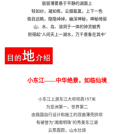
层层薄雾悬于平静的湖面上
轻如纱，凝如练，云烟氤氲，上下一色
极目远眺，隐隐绰绰，幽深神秘，神秘绮丽
山、水、岛、溶洞于一体的钟灵毓秀
担得起“人间天上一湖水，万千景象在其中”
小东江——中华绝景，如临仙境
小东江上游东江大坝坝高157米
为亚洲第一，世界第二
由我国自行设计和施工的双曲薄壳拱坝
有被誉为“湘南明珠”的秀美东江湖
云蒸霞蔚，山水壮阔