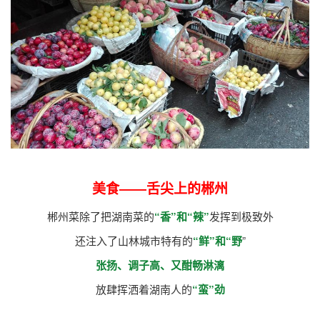
美食——舌尖上的郴州
郴州菜除了把湖南菜的
“香”和“辣”
发挥到极致外
还注入了山林城市特有的
“鲜”和“野
”
张扬、调子高、又酣畅淋漓
放肆挥洒着湖南人的
“蛮”劲