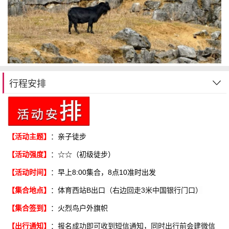
行程安排
【活动主题】
：
亲子徒步
【活动强度】
：
☆☆（初级徒步）
【活动时间】
：
早上8:00集合，8点10准时出发
【集合地点】
：
体育西站B出口（右边回走3米中国银行门口）
【
集合签到】
：
火烈鸟户外旗帜
：报名成功即可收到短信通知，同时出行前会建微信
【出行通知】