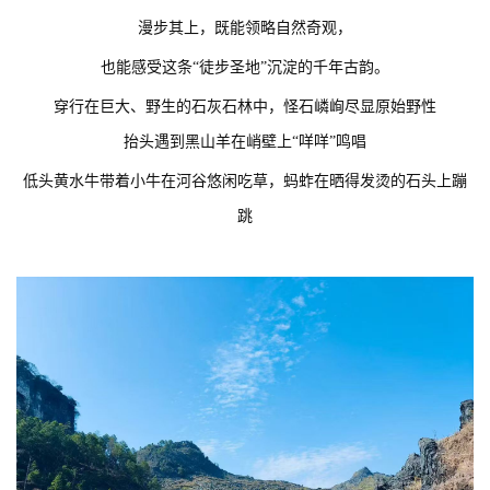
漫步其上，既能领略自然奇观，
也能感受这条“徒步圣地”沉淀的千年古韵。
穿行在巨大、野生的石灰石林中，怪石嶙峋尽显原始野性
抬头遇到黑山羊在峭壁上“咩咩”鸣唱
低头黄水牛带着小牛在河谷悠闲吃草，蚂蚱在晒得发烫的石头上蹦
跳