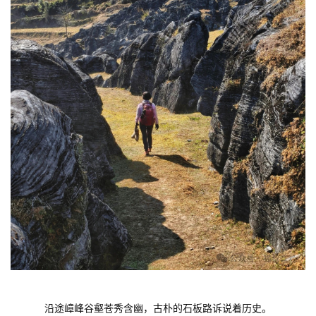
沿途嶂峰谷壑苍秀含幽，古朴的石板路诉说着历史。