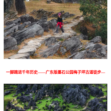
一脚踏进千年历史——广东版墨石公园梅子坪古道徒步—