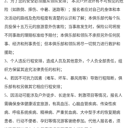
2、为了您的安全必须服从领队安排； 本次户外活外有不可预见的危
险（如跌倒、摔伤、中暑、迷路等）；报名者应对自己的身体和本
次活动的路线及危险程度有清楚的认识和了解；本俱乐部代每个队
员投保十五万元的旅游意外伤害险；当事故发生时，保险公司将按
不同事故的理赔标准给予赔付；本俱乐部和领队不承担另外任何民
事、经济和刑事责任；但本俱乐部和领队将尽一切努力进行救护和
援助；
3、个人违反行程安排，造成人员及其他意外，个人负全部责任，组
织方保留其追究法律责任的权利；
4、若因不可抗力因素（堵车、坏车、暴风雨等）导致行程阻断，俱
乐部有权另做其它相应行程安排；
5、因活动可能涉及户外徒步、长途坐车、刺激项目等情况，报名人
需确保身体健康适宜旅游，有高血压、心脑血管疾病、传染性疾
病、呼吸系统疾病、精神病、严重贫血病、大中型手术的恢复期病
患者、行动不便者、孕妇等情况游客谢绝参加。代他人报名者，须