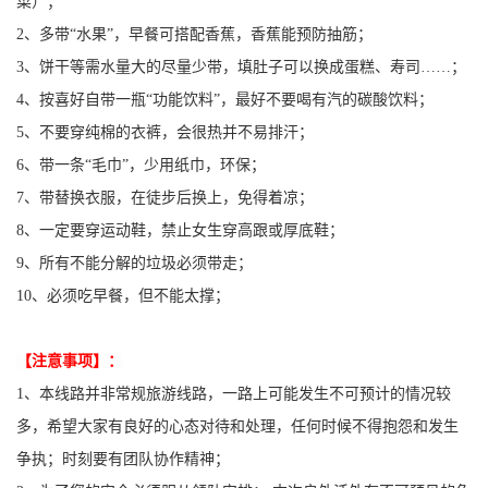
菜）；
2、多带“水果”，早餐可搭配香蕉，香蕉能预防抽筋；
3、饼干等需水量大的尽量少带，填肚子可以换成蛋糕、寿司……；
4、按喜好自带一瓶“功能饮料”，最好不要喝有汽的碳酸饮料；
5、不要穿纯棉的衣裤，会很热并不易排汗；
6、带一条“毛巾”，少用纸巾，环保；
7、带替换衣服，在徒步后换上，免得着凉；
8、一定要穿运动鞋，禁止女生穿高跟或厚底鞋；
9、所有不能分解的垃圾必须带走；
10、必须吃早餐，但不能太撑；
【注意事项】：
1、本线路并非常规旅游线路，一路上可能发生不可预计的情况较
多，希望大家有良好的心态对待和处理，任何时候不得抱怨和发生
争执；时刻要有团队协作精神；