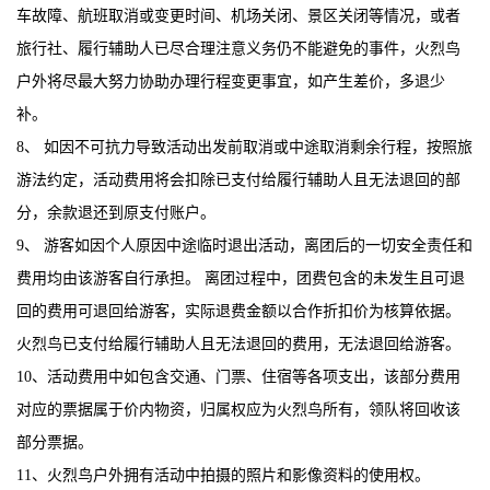
车故障、航班取消或变更时间、机场关闭、景区关闭等情况，或者
旅行社、履行辅助人已尽合理注意义务仍不能避免的事件，火烈鸟
户外将尽最大努力协助办理行程变更事宜，如产生差价，多退少
补。
8、 如因不可抗力导致活动出发前取消或中途取消剩余行程，按照旅
游法约定，活动费用将会扣除已支付给履行辅助人且无法退回的部
分，余款退还到原支付账户。
9、 游客如因个人原因中途临时退出活动，离团后的一切安全责任和
费用均由该游客自行承担。 离团过程中，团费包含的未发生且可退
回的费用可退回给游客，实际退费金额以合作折扣价为核算依据。
火烈鸟已支付给履行辅助人且无法退回的费用，无法退回给游客。
10、活动费用中如包含交通、门票、住宿等各项支出，该部分费用
对应的票据属于价内物资，归属权应为火烈鸟所有，领队将回收该
部分票据。
11、火烈鸟户外拥有活动中拍摄的照片和影像资料的使用权。