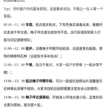
时到达集合点。
Tips：守时是户外的基本原则，这是集体活动，不能让一队人等一个
家庭。
08:10—11：00
车程
，
抵达徒步起点，下车热身后准备出发，循着村
庄走进千年古道，
梅子坪古道沿途信号不佳，出行前请告知家人行
程与切记紧跟领队；
11:00—
12：00
徒步，
沿着梅子坪精华段前进，沿途是青石板路、奇
特的喀斯特石林（沿途有许多补给点）；
12:00—13：00
午餐
，抵达午餐点，大家一起户外野餐
（一起分享干
粮）；
13:00—13：30
抵达梅子坪精华段
，可以一起组队拍照出片
温馨提示
石林峰丛坚硬不规则，大家寻找机位拍照需要注意安全以防擦伤；
13:00—
15：00
梅子坪古道驿站
，开始进入环线古道小径，这里的风
光更为原始，层次感十足；