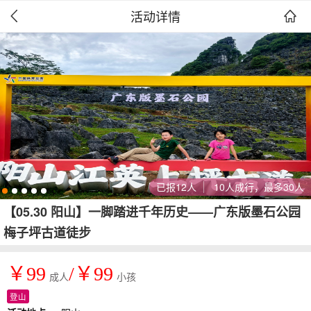
活动详情


已报12人
10人成行，最多30人
【05.30 阳山】一脚踏进千年历史——广东版墨石公园
梅子坪古道徒步
￥99
/￥99
成人
小孩
登山