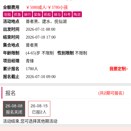
全额费用
￥5080
成人
/￥3780
小孩
划船
抓鱼
骑行
桨板
帆船
骑马
科考
陶泥
活动地点
普者黑、建水、抚仙湖
出发时间
2026-07-11 08:00
结束时间
2026-07-18 17:00
集合地点
普者黑
年龄限制
(4-65)岁 不限制
性别限制
不限制
项目经理
青锋
累计报名
1780人
我要定制>
报名截止
2026-07-10 09:00
报名
(共2期可报名）
26-08-08
26-08-15
报名关闭
已报2人
活动结束,您可选择其他期活动