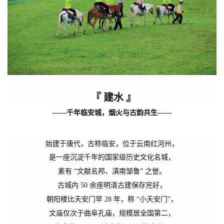
『 建水
』
——千年临安城，烟火与古韵共生——
始建于唐代，
古称临安，
位于云南红河州，
是一座沉淀千年的国家级历史文化名城
，
素有 “文献名邦、滇南邹鲁” 之誉。
古城内 50 余座明清古建保存完好，
朝阳楼
比天安门早 28 年，称 “小天安门”
，
文庙仅次于曲阜孔庙，规模居全国第二，