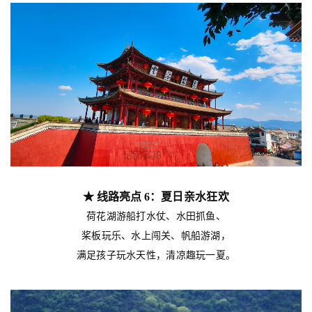
★ 线路亮点 6：
夏日亲水狂欢
荷花湖游船打水仗、水田抓鱼、
桨板玩乐、水上闯关、帆船游湖，
满足孩子玩水天性，清凉趣玩一夏。