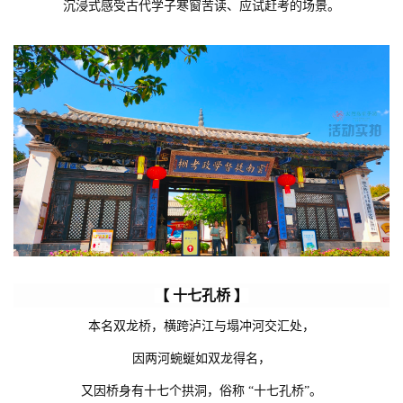
沉浸式感受古代学子寒窗苦读、应试赶考的场景。
【 十七孔桥 】
本名双龙桥，横跨泸江与塌冲河交汇处，
因两河蜿蜒如双龙得名，
又因桥身有十七个拱洞，俗称 “十七孔桥”。