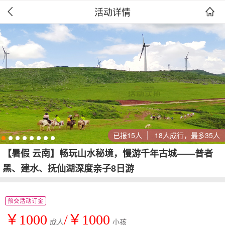
活动详情


已报15人
18人成行，最多35人
【暑假 云南】畅玩山水秘境，慢游千年古城——普者
黑、建水、抚仙湖深度亲子8日游
预交活动订金
￥1000
/￥1000
成人
小孩