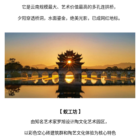
它是云南规模最大、艺术价值最高的多孔连拱桥，
夕阳穿透桥洞，水面鎏金，绝美光影，已成网红地标。
【 蚁工坊 】
由知名艺术家罗旭设计陶文化艺术园区，
以
‌彩色空心砖建筑群‌和‌陶艺文化体验‌
为核心特色