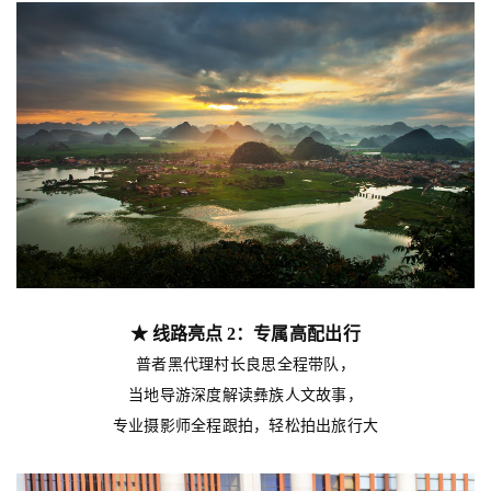
★ 线路亮点
2：
专属高配出行
普者黑代理村长良思全程带队，
当地导游深度解读彝族人文故事，
专业摄影师全程跟拍，轻松拍出旅行大