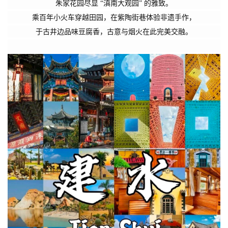
朱家花园尽显 “滇南大观园” 的雅致。
乘百年小火车穿越田园，在紫陶街巷体验非遗手作，
于古井边品味豆腐香，
古意与烟火在此完美交融
。