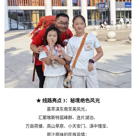
★ 线路亮点 3：
秘境绝色风光
荟萃滇东南至美风光，
汇聚喀斯特孤峰群、连片湖泊、
万亩荷塘、高山草原、小天安门、滇中瑰宝、
原汁原味的民族风情；