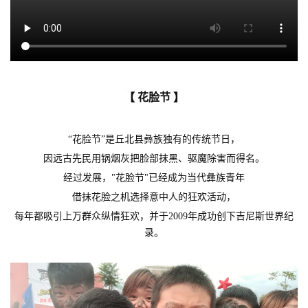
【 花脸节 】
“花脸节”是丘北县彝族独有的传统节日，
因远古先民用锅烟灰把脸部抹黑、驱魔除害而得名。
经过发展，"花脸节"已经成为当代彝族青年
借抹花脸之机选择意中人的狂欢活动，
每年都吸引上万群众纵情狂欢，并于2009年成功创下吉尼斯世界纪
录。