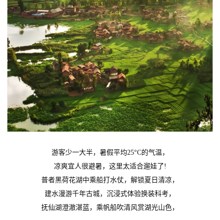
游客少一大半，暑假平均
25°C的气温，
凉爽宜人很避暑，这里太适合遛娃了
!
普者黑荷花湖中乘船打水仗，解锁夏日清凉，
建水漫游千年古城，沉浸式体验换装科考，
抚仙湖澄澈湛蓝，乘帆船吹清风赏湖光山色，