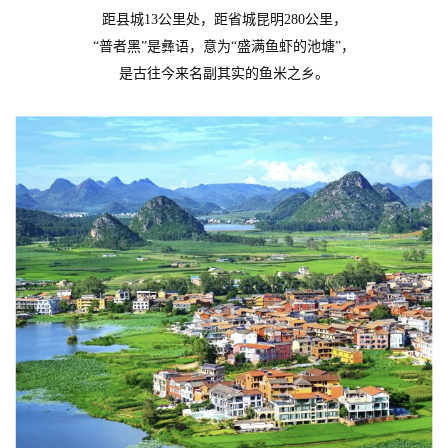
距县城
13公里处，距省城昆明280公里，
“普者黑”是彝语，意为“盛满鱼虾的池塘”，
是古往今来名副其实的鱼米之乡。