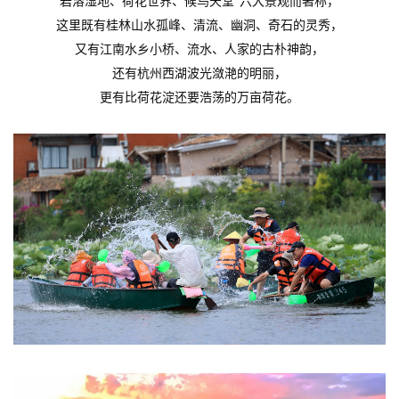
岩溶湿地、荷花世界、候鸟天堂”六大景观而著称，
这里既有桂林山水孤峰、清流、幽洞、奇石的灵秀，
又有江南水乡小桥、流水、人家的古朴神韵，
还有杭州西湖波光潋滟的明丽，
更有比荷花淀还要浩荡的万亩荷花。