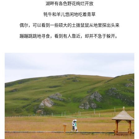
湖畔有各色野花绚烂开放
牦牛和羊儿悠闲地吃着青草
偶尔，可以看到一些硕大的土拨鼠鼠从地里探出头来
蹦蹦跳跳地寻食，看到有人靠近，却并不急于躲开。