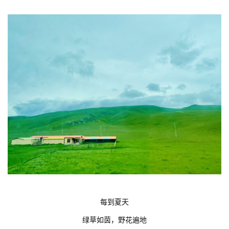
每到夏天
绿草如茵，野花遍地