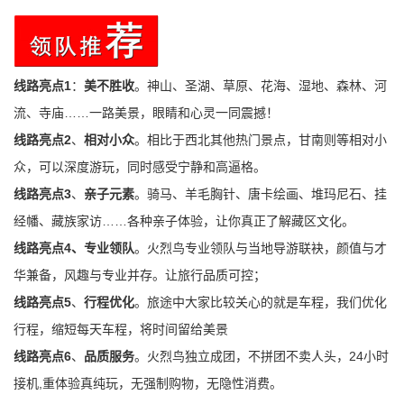
神山、圣湖、草原、花海、湿地、森林、河
线路亮点1
：
美不胜收
。
流、寺庙
……一路美景，眼睛和心灵一同震撼！
线路亮点2
、
相对小众
。相比于西北其他热门景点，甘南则等相对小
众，可以深度游玩，同时感受宁静和高逼格。
线路亮点3
、
亲子元素
。骑马、羊毛胸针、唐卡绘画、堆玛尼石、挂
经幡、藏族家访……各种亲子体验，让你真正了解藏区文化。
线路亮点4、
专业领队
。火烈鸟专业领队与当地导游联袂，颜值与才
华兼备，风趣与专业并存。让旅行品质可控；
线路亮点5
、
行程优化
。旅途中大家比较关心的就是车程，我们优化
行程，缩短每天车程，将时间留给美景
线路亮点6
、
品质服务
。火烈鸟独立成团，不拼团不卖人头，24小时
接机,重体验真纯玩，无强制购物，无隐性消费。