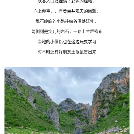
峡谷入口处挂满了彩色的经幡，
向上仰望，，有着坐井观天的幽雅，
乱石岭峋的小路往峡谷深处延伸，
两侧则是突兀的岩石，一路上羊群密布
当地的小僧侣也在这边玩耍学习
时不时还有好朋友土拨鼠冒出来