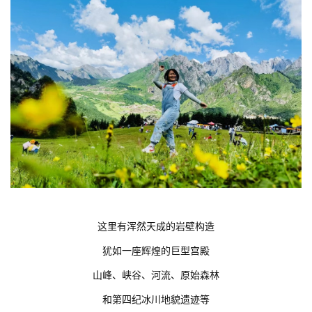
这里有浑然天成的岩壁构造
犹如一座辉煌的巨型宫殿
山峰、峡谷、河流、原始森林
和第四纪冰川地貌遗迹等