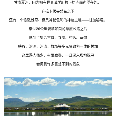
甘南夏河，因为拥有世界藏学府拉卜楞寺而声望在外。
在拉卜楞寺盛名之下
还有一个恢弘雄奇、极具神秘色彩的神迹之地——甘加秘境。
穿过26公里碧草如茵的草原公路之后
就到了集合古城、寺院、村落、草甸
峡谷、溶洞、河流、牧场等多元景致为一体的甘加
这里游人很少，村落寂寥，一旦深入腹地探寻
会见到许多意想不到的景象