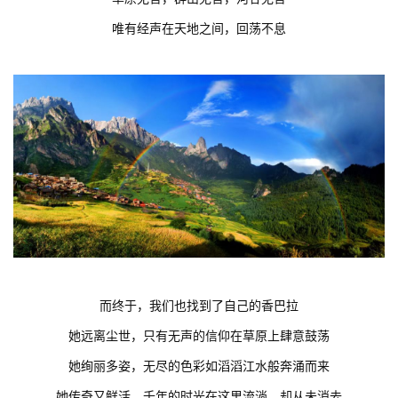
唯有经声在天地之间，回荡不息
而终于，我们也找到了自己的香巴拉
她远离尘世，
只有无声的信仰在草原上肆意鼓荡
她
绚丽多姿，
无尽的色彩如滔滔江水般奔涌而来
她
传奇又鲜活，
千年的时光在这里流淌，却从未消去