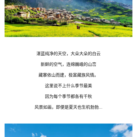
湛蓝纯净的天空，大朵大朵的白云
新鲜的空气，连绵巍峨的山峦
藏寨依山而建，极富藏族风情。
这里说不上什么季节最美
因为每个季节都各有千秋
风景如画，即便是夏天也生机勃勃...