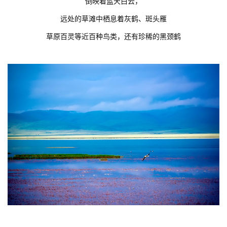
倒映着蓝天白云，
远处的草滩中栖息着灰鹤、斑头雁
草原百灵等近百种鸟类，还有珍稀的黑颈鹤