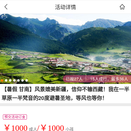
活动详情


已报27人
15人成行，最多36人
【暑假 甘南】风景媲美新疆，信仰不输西藏！我在一半
草原一半梵音的20度避暑圣地，等风也等你！
预交活动订金
￥1000
/￥1000
成人
小孩