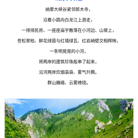
纳摩大峡谷紧邻郎木寺，
沿着小路向白龙江上游走，
一排排民房、一座座庙宇散落在小河边、山坡上，
苍松翠柏、鲜花绿茵与红墙绿瓦、红岩峭壁交相辉映，
一条明晃晃的小河，
将两岸的建筑珍珠般串了起来，
沿河两岸炊烟袅袅、雾气升腾。
群山巍峨、云雾缭绕。