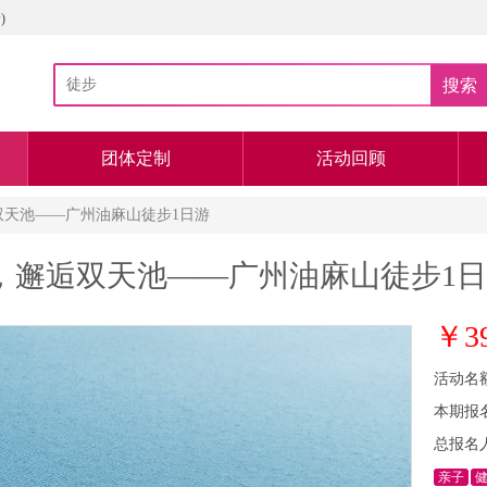
)
搜索
团体定制
活动回顾
逅双天池——广州油麻山徒步1日游
麦线，邂逅双天池——广州油麻山徒步1
￥3
活动名
本期报
总报名
亲子