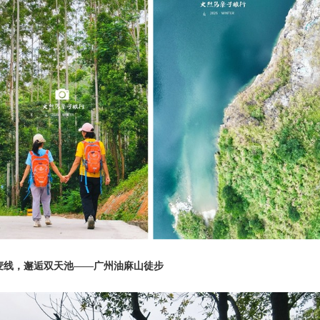
麦线，邂逅双天池
——广州油麻山徒步