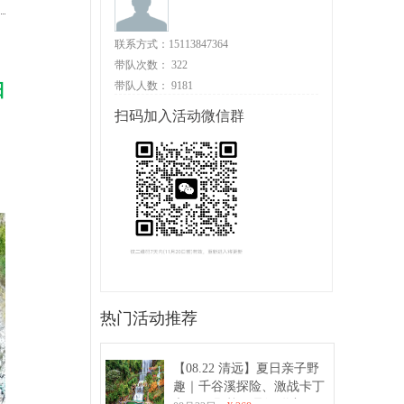
联系方式：15113847364
带队次数：
322
带队人数：
9181
日
扫码加入活动微信群
热门活动推荐
【08.22 清远】夏日亲子野
趣｜千谷溪探险、激战卡丁