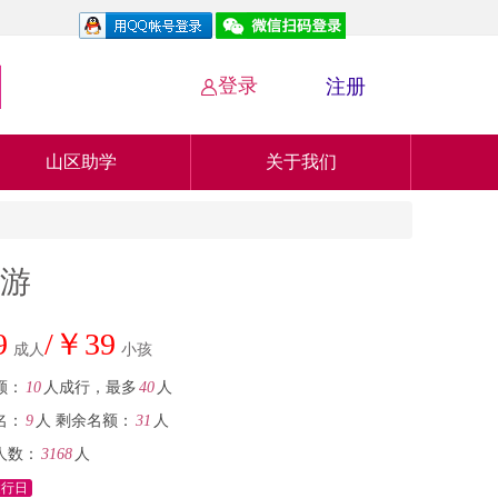
登录
注册

山区助学
关于我们
日游
9
/￥39
成人
小孩
额：
10
人成行，最多
40
人
名：
9
人
剩余名额：
31
人
人数：
3168
人
健行日