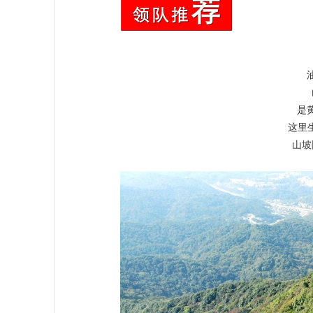
是
这里
山坡