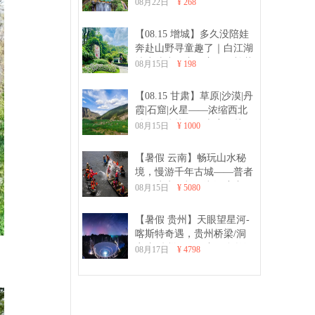
车、CS野战、品河鲜亲子一
08月22日
¥ 268
日游
【08.15 增城】多久没陪娃
奔赴山野寻童趣了｜白江湖
清凉徒步、亲子窑鸡、棉花
08月15日
¥ 198
糖DIY、射箭亲子活动一日
游
【08.15 甘肃】草原|沙漠|丹
霞|石窟|火星——浓缩西北
精华，连接河西走廊，赴一
08月15日
¥ 1000
场自然与人文的极致之约
【暑假 云南】畅玩山水秘
境，慢游千年古城——普者
黑、建水、抚仙湖深度亲子
08月15日
¥ 5080
8日游
【暑假 贵州】天眼望星河-
喀斯特奇遇，贵州桥梁/洞
穴/加傍梯田 7日亲子自然深
08月17日
¥ 4798
度游