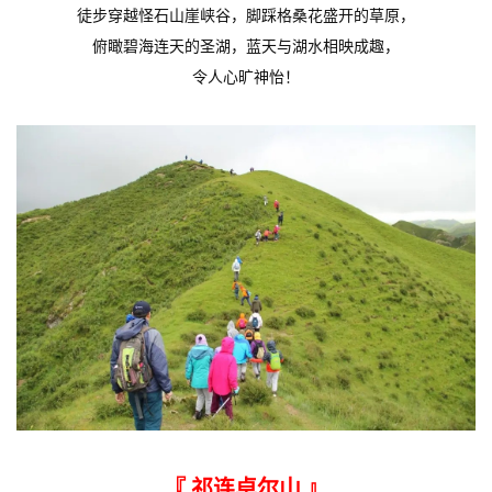
徒步穿越怪石山崖峡谷，脚踩格桑花盛开的草原，
俯瞰碧海连天的圣湖，
蓝天与湖水相映成趣，
令人心旷神怡！
『 祁连卓尔山
』