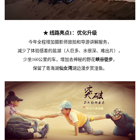
★ 线路
亮点
1
：优化升级
今年全程增加摄影师旅拍和导游讲解服务，
减少了体验感差的盐湖（人巨多、水很深、难出片），
少坐160公里的车，增加去神秘的野花
峡谷徒步
，
保留了青海湖
仙女湾
湖边漫步
赏湟鱼
。