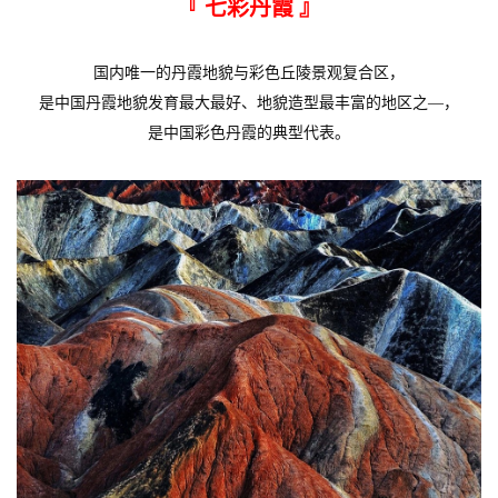
『 七彩丹霞
』
国内唯一的丹霞地貌与彩色丘陵景观复合区，
是中国丹霞地貌发育最大最好、地貌造型最丰富的地区之—，
是中国彩色丹霞的典型代表。