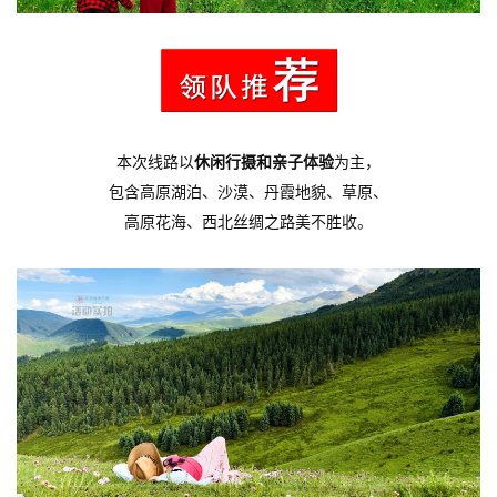
本次线路
以
休闲行摄和亲子体验
为主，
包含高原湖泊、沙漠、丹霞地貌、草原、
高原花海、西北丝绸之路美不胜收。