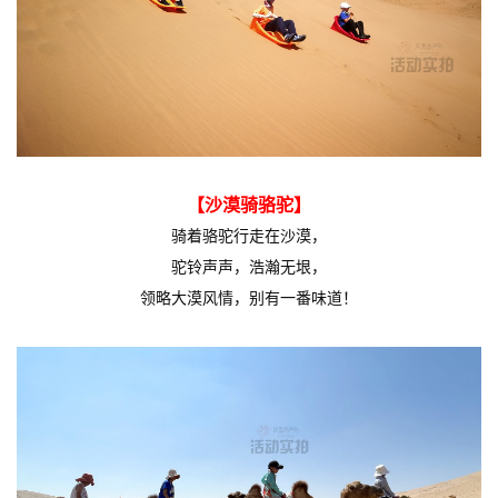
【沙漠骑骆驼】
骑着骆驼行走在沙漠，
驼铃声声，浩瀚无垠，
领略大漠风情，别有一番味道！