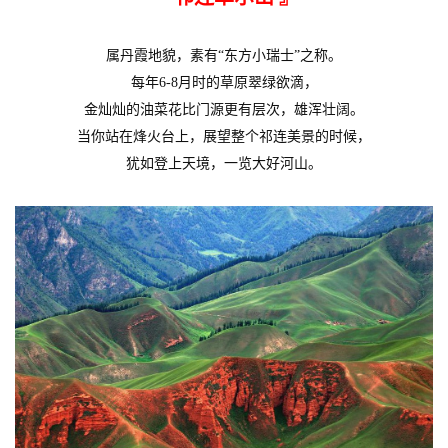
属丹霞地貌，素有“东方小瑞士”之称。
每年6-8月时的草原翠绿欲滴，
金灿灿的油菜花比门源更有层次，雄浑壮阔。
当你站在烽火台上，展望整个祁连美景的时候，
犹如登上天境，一览大好河山。