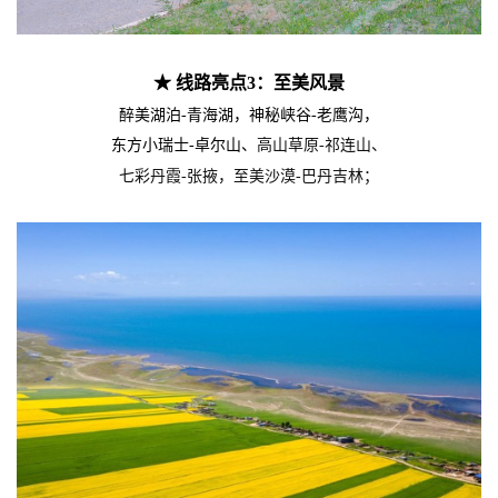
★ 线路亮点3：至美风景
醉美湖泊-青海湖，神秘峡谷-老鹰沟，
东方小瑞士-卓尔山、
高山草原-祁连山、
七彩丹霞-张掖，至美沙漠-巴丹吉林；