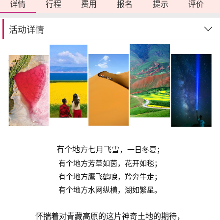
详情
行程
费用
报名
提示
评价
活动详情
有个地方七月飞雪，
一日冬夏；
有个地方芳草如茵，花开如毯；
有个地方鹰飞鹤唳，羚奔牛走；
有个地方水网纵横，湖如繁星。
怀揣着对青藏高原的这片神奇土地的期待，