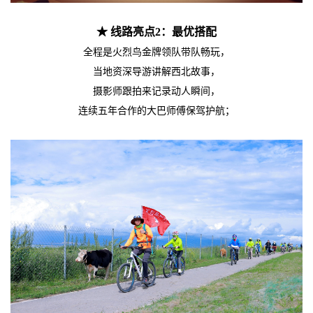
★ 线路
亮点
2
：最优搭配
全程是火烈鸟金牌领队带队畅玩，
当地资深导游讲解西北故事，
摄影师跟拍来记录动人瞬间，
连续五年合作的大巴师傅保驾护航；