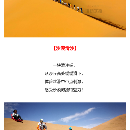
【沙漠滑沙】
一块滑沙板，
从沙丘高处缓缓滑下，
体验丝滑中带点刺激，
感受沙漠的独特魅力！