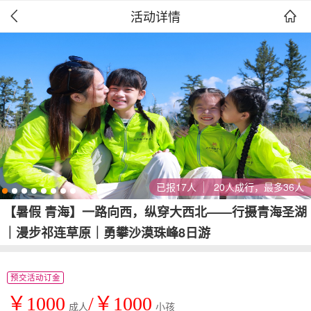
活动详情


已报17人
20人成行，最多36人
【暑假 青海】一路向西，纵穿大西北——行摄青海圣湖
｜漫步祁连草原｜勇攀沙漠珠峰8日游
预交活动订金
￥1000
/￥1000
成人
小孩