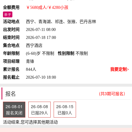
全额费用
￥5680
成人
/￥4280
小孩
亲子
活动地点
西宁、青海湖、祁连、张掖、巴丹吉林
出发时间
2026-07-11 08:00
结束时间
2026-07-18 17:00
集合地点
西宁酒店
年龄限制
(6-60)岁 不限制
性别限制
不限制
项目经理
青锋
累计报名
844人
我要定制>
报名截止
2026-07-10 18:00
报名
(共3期可报名）
26-08-01
26-08-08
26-08-15
报名关闭
已报29人
已报0人
活动结束,您可选择其他期活动