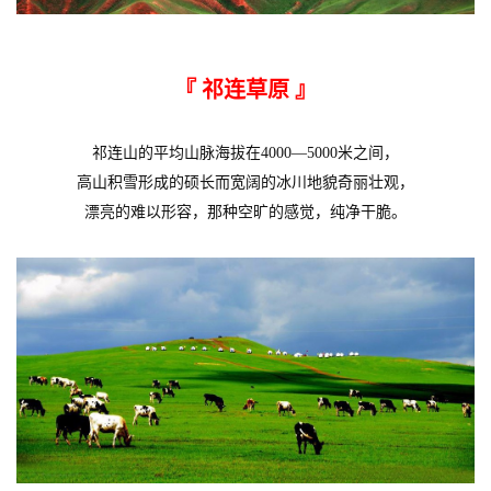
『 祁连草原
』
祁连山的平均山脉海拔在4000—5000米之间，
高山积雪形成的硕长而宽阔的冰川地貌奇丽壮观，
漂亮的难以形容，那种空旷的感觉，纯净干脆。