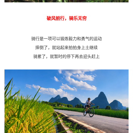
破风前行，骑乐无穷
骑行是一项可以锻炼毅力和勇气的运动
摔倒了，就站起来拍拍身上土继续
骑累了，就暂时的停下再去迎头赶上