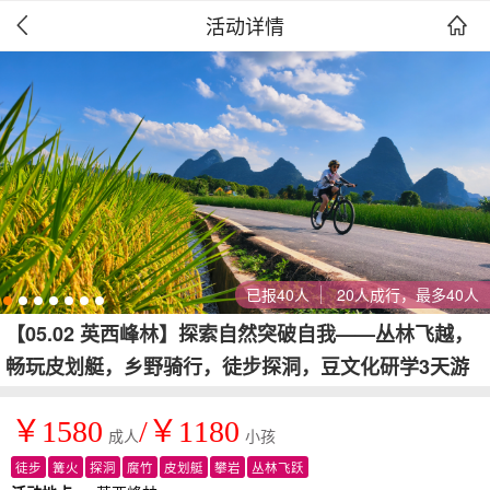
活动详情


已报40人
20人成行，最多40人
【05.02 英西峰林】探索自然突破自我——丛林飞越，
畅玩皮划艇，乡野骑行，徒步探洞，豆文化研学3天游
￥1580
/￥1180
成人
小孩
徒步
篝火
探洞
腐竹
皮划艇
攀岩
丛林飞跃