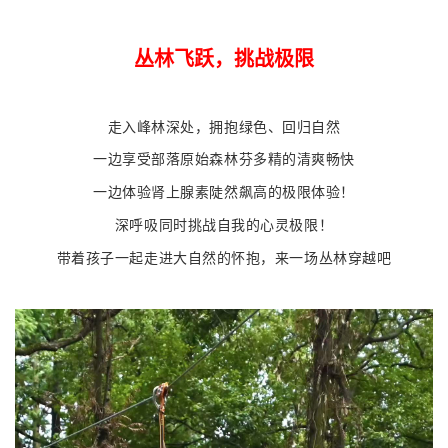
丛林飞跃，挑战极限
走入峰林深处，
拥抱绿色、回归自然
一边享受部落原始森林
芬多精
的清爽畅快
一边体验肾上腺素陡然飙高的极限体验！
深呼吸同时挑战自我的心灵极限！
带着孩子一起走进大自然的怀抱，
来一场丛林穿越吧