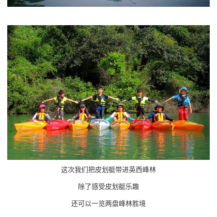
这次我们把皮划艇带进英西峰林
除了感受皮划艇乐趣
还可以一览两盘峰林胜境