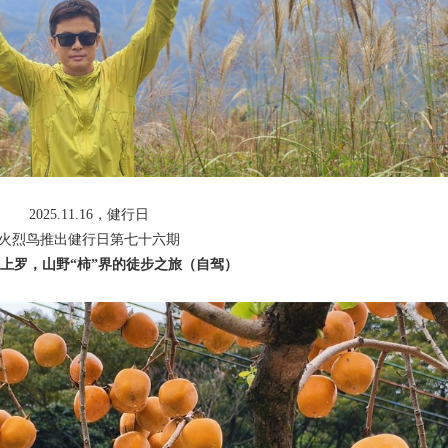
2025.11.16，健行日
火烈鸟推出健行日第七十六期
日上罗，山野“柿”界的徒步之旅（自驾）