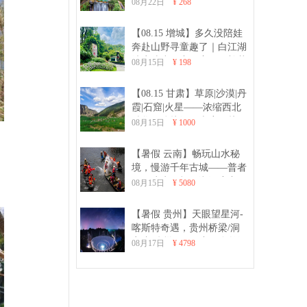
车、CS野战、品河鲜亲子一
08月22日
¥ 268
日游
【08.15 增城】多久没陪娃
奔赴山野寻童趣了｜白江湖
清凉徒步、亲子窑鸡、棉花
08月15日
¥ 198
糖DIY、射箭亲子活动一日
游
【08.15 甘肃】草原|沙漠|丹
霞|石窟|火星——浓缩西北
精华，连接河西走廊，赴一
08月15日
¥ 1000
场自然与人文的极致之约
【暑假 云南】畅玩山水秘
境，慢游千年古城——普者
黑、建水、抚仙湖深度亲子
08月15日
¥ 5080
8日游
【暑假 贵州】天眼望星河-
喀斯特奇遇，贵州桥梁/洞
穴/加傍梯田 7日亲子自然深
08月17日
¥ 4798
度游