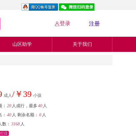
登录
注册

山区助学
关于我们
9
/￥39
成人
小孩
额：
20
人成行，最多
40
人
名：
40
人
剩余名额：
0
人
人数：
3168
人
健行日