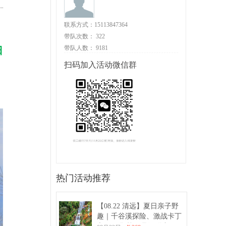
联系方式：15113847364
带队次数：
322
带队人数：
9181
日
扫码加入活动微信群
热门活动推荐
【08.22 清远】夏日亲子野
趣｜千谷溪探险、激战卡丁