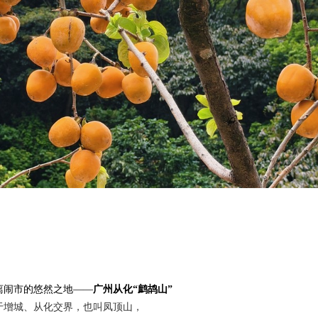
离闹市的悠然之地——
广州从化“
鹧鸪山”
于增城、从化交界，也叫凤顶山，