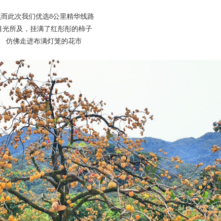
然而此次我们优选8公里精华线路
目光所及，
挂满了红彤彤的柿子
仿佛走进布满灯笼的花市