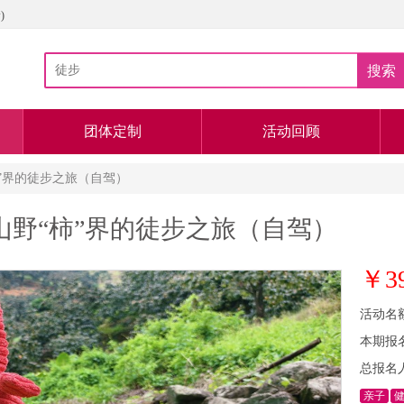
)
搜索
团体定制
活动回顾
“柿”界的徒步之旅（自驾）
罗，山野“柿”界的徒步之旅（自驾）
￥3
活动名
本期报
总报名
亲子