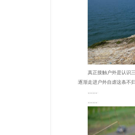
真正接触户外是认识
逐渐走进户外自虐这条不
……
……