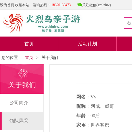

设为首页
收藏本站
咨询热线：
18320139473
关注微信(gzhlnhw)
首页
活动计划
您的位置：
首页
>
关于我们
网名
：
Vv
公司简介
昵称
：阿威、威哥
年龄
：
90
后
领队风采
家乡
：世界客都