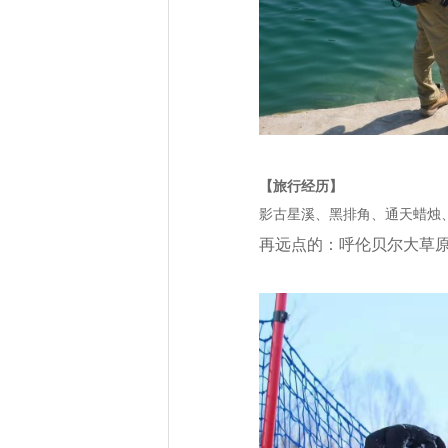
【旅行经历】
影古星溪、黑排角、通天蜡烛
再远点的：呼伦贝尔大草