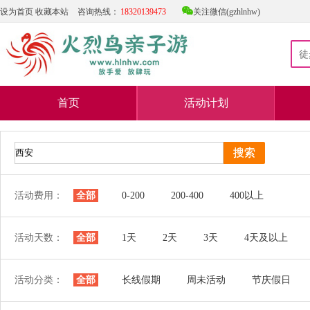

设为首页
收藏本站
咨询热线：
18320139473
关注微信(gzhlnhw)
首页
活动计划
活动费用：
全部
0-200
200-400
400以上
活动天数：
全部
1天
2天
3天
4天及以上
活动分类：
全部
长线假期
周未活动
节庆假日