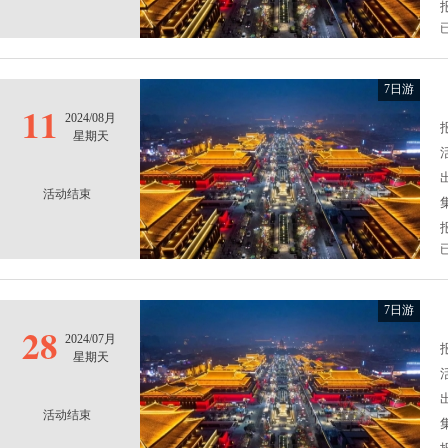
7日游
11
2024/08月
报
星期天
活动结束
7日游
28
2024/07月
报
星期天
活动结束