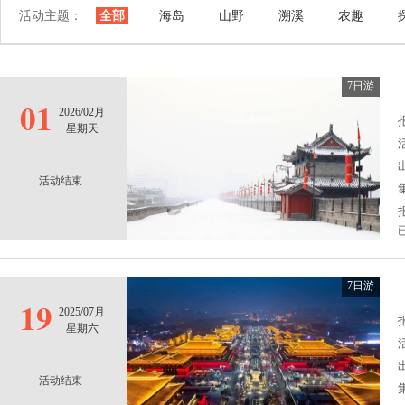
活动主题：
全部
海岛
山野
溯溪
农趣
7日游
01
2026/02月
报
星期天
活动结束
7日游
19
2025/07月
报
星期六
活动结束