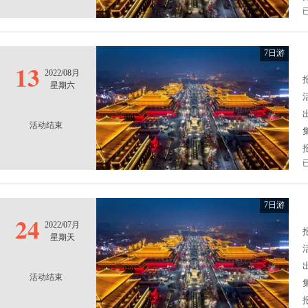
7日游
13
2022/08月
报
星期六
活动结束
7日游
24
2022/07月
报
星期天
活动结束