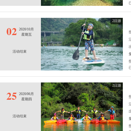
2日游
02
2020/10月
报
星期五
活动结束
2日游
25
2020/06月
报
星期四
活动结束