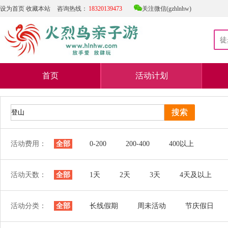

设为首页
收藏本站
咨询热线：
18320139473
关注微信(gzhlnhw)
首页
活动计划
活动费用：
全部
0-200
200-400
400以上
活动天数：
全部
1天
2天
3天
4天及以上
活动分类：
全部
长线假期
周未活动
节庆假日