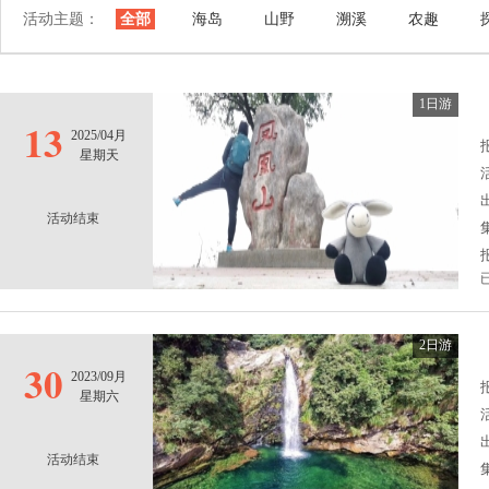
活动主题：
全部
海岛
山野
溯溪
农趣
1日游
13
2025/04月
报
星期天
活动结束
2日游
30
2023/09月
报
星期六
活动结束