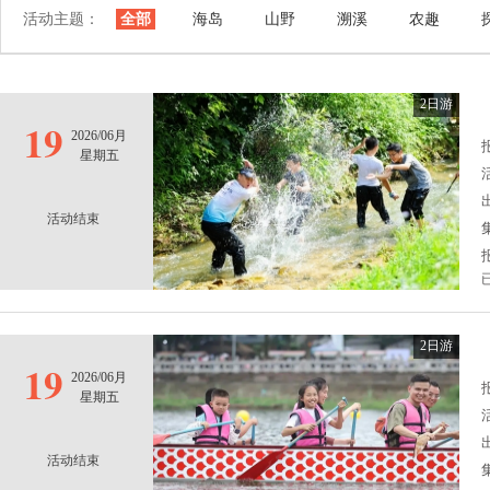
活动主题：
全部
海岛
山野
溯溪
农趣
2日游
19
2026/06月
报
星期五
活动结束
2日游
19
2026/06月
报
星期五
活动结束