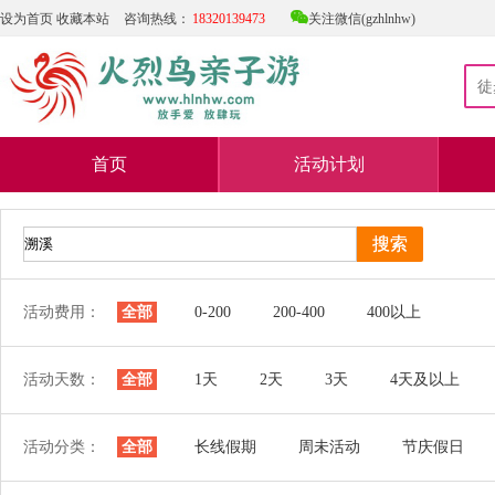

设为首页
收藏本站
咨询热线：
18320139473
关注微信(gzhlnhw)
首页
活动计划
活动费用：
全部
0-200
200-400
400以上
活动天数：
全部
1天
2天
3天
4天及以上
活动分类：
全部
长线假期
周未活动
节庆假日