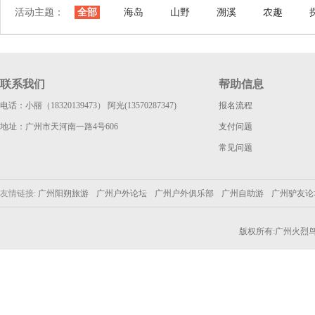
活动主题：
全部
海岛
山野
溯溪
农趣
联系我们
帮助信息
电话：小丽（18320139473） 阿光(13570287347)
报名流程
地址：广州市天河南一路4号606
支付问题
常见问题
友情链接:
广州阳朔旅游
广州户外论坛
广州户外俱乐部
广州自助游
广州驴友
版权所有:广州火烈鸟户外