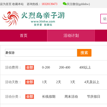

设为首页
收藏本站
咨询热线：
18320139473
关注微信(gzhlnhw)
首页
活动计划
活动费用：
全部
0-200
200-400
400以上
活动天数：
全部
1天
2天
3天
4天及以上
活动分类：
全部
长线假期
周未活动
节庆假日