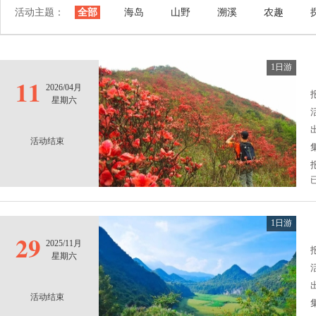
活动主题：
全部
海岛
山野
溯溪
农趣
1日游
11
2026/04月
报
星期六
活动结束
1日游
29
2025/11月
报
星期六
活动结束