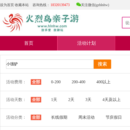

设为首页
收藏本站
咨询热线：
18320139473
关注微信(gzhlnhw)
首页
活动计划
活动费用：
全部
0-200
200-400
400以上
活动天数：
全部
1天
2天
3天
4天及以上
活动分类：
全部
长线假期
周未活动
节庆假日