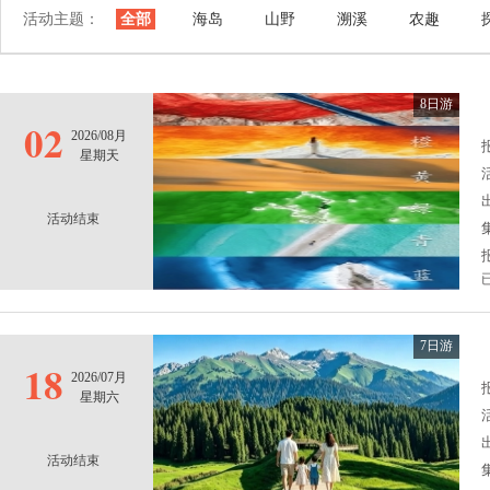
活动主题：
全部
海岛
山野
溯溪
农趣
8日游
02
2026/08月
报
星期天
活动结束
7日游
18
2026/07月
报
星期六
活动结束