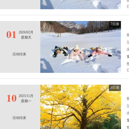
7日游
01
2026/02月
报
星期天
活动结束
3日游
10
2025/11月
报
星期一
活动结束