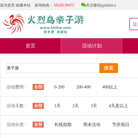

设为首页
收藏本站
咨询热线：
18320139473
关注微信(gzhlnhw)
首页
活动计划
活动费用：
全部
0-200
200-400
400以上
活动天数：
全部
1天
2天
3天
4天及以上
活动分类：
全部
长线假期
周未活动
节庆假日