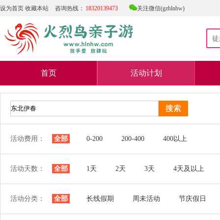

设为首页
收藏本站
咨询热线：
18320139473
关注微信(gzhlnhw)
首页
活动计划
活动费用：
全部
0-200
200-400
400以上
活动天数：
全部
1天
2天
3天
4天及以上
活动分类：
全部
长线假期
周未活动
节庆假日