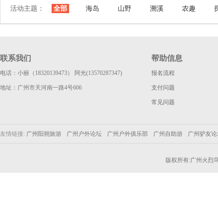
活动主题：
全部
海岛
山野
溯溪
农趣
联系我们
帮助信息
电话：小丽（18320139473） 阿光(13570287347)
报名流程
地址：广州市天河南一路4号606
支付问题
常见问题
友情链接:
广州阳朔旅游
广州户外论坛
广州户外俱乐部
广州自助游
广州驴友
版权所有:广州火烈鸟户外